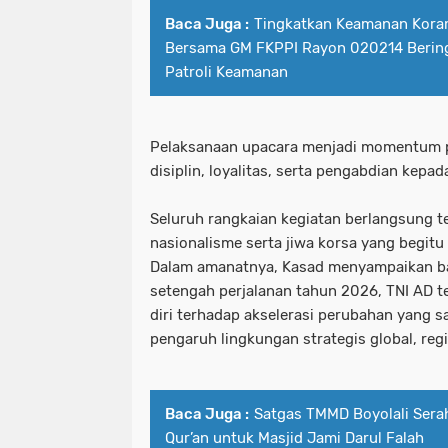
Baca Juga :
Tingkatkan Keamanan Koram
Bersama GM FKPPI Rayon 020214 Beringi
Patroli Keamanan
Pelaksanaan upacara menjadi momentum 
disiplin, loyalitas, serta pengabdian kepa
Seluruh rangkaian kegiatan berlangsung t
nasionalisme serta jiwa korsa yang begitu
Dalam amanatnya, Kasad menyampaikan 
setengah perjalanan tahun 2026, TNI AD 
diri terhadap akselerasi perubahan yang sa
pengaruh lingkungan strategis global, reg
Baca Juga :
Satgas TMMD Boyolali Sera
Qur’an untuk Masjid Jami Darul Falah