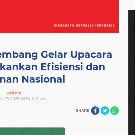
embang Gelar Upacara
ekankan Efisiensi dan
nan Nasional
admin
 Mei 19, 2026 WIB |
0
Views
SHARE