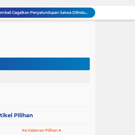
Dandim 0209/Labuhanbatu Tinjau Hasil Renovasi RTLH Program Karya Bakti TNI Semester I Tahun 2026
Koramil 03/SB Gelar Nobar Kebangsaan Piala Dunia 2026, Jadi Jembatan Silaturahmi
Dorong Prekonomian Warga di Wilayah, Babinsa Koramil 13/AN Gandeng Kaum Ibu ibu Latihan Jahit Menjahit
Danramil 09/NL Hadiri Rapat Persiapan Peringatan HUT ke-81 Kemerdekaan Republik Indonesia
Tanamkan Kedisiplinan Sejak Dini, Babinsa Koramil 08/RP Latih PBB Siswa Baru SMA N 3 Rantau Utara
Dandim 0209/Labuhanbatu, Kapolres, dan Kajari Pererat Sinergitas Lewat Makan Siang Bersama
Dandim 0209/Labuhanbatu Pimpin Rakor Penetapan Kampung Pancasila
Semangat Gotong Royong Terus Dijaga, Babinsa Koramil Ampel Bersama Warga Bersihkan Jalan Desa
Tinjau UST Pleton Yonkav 6/NK, Pangdam I/BB Tekankan Profesionalisme dan Faktor Keamanan
Tim Gabungan TNI AL Kembali Gagalkan Penyelundupan Satwa Dilindungi dari Atas Kapal Penumpang di Sorong
tikel Pilihan
Ke Halaman Pilihan