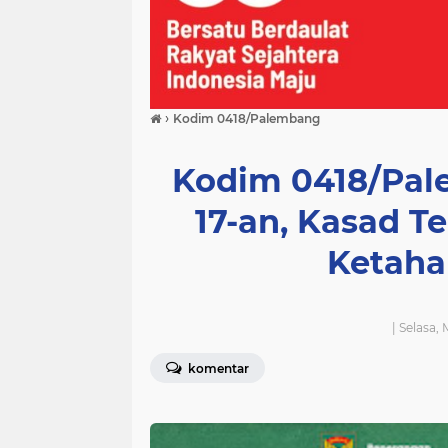
›
Kodim 0418/Palembang
Kodim 0418/Pal
17-an, Kasad T
Ketaha
| Selasa,
komentar