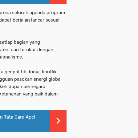
arena seluruh agenda program
dapat berjalan lancar sesuai
 setiap bagian yang
sten, dan terukur dengan
sionalisme.
a geopolitik dunia, konflik
ngguan pasokan energi global
 kehidupan bernegara.
i ketahanan yang baik dalam
n Tata Cara Apel