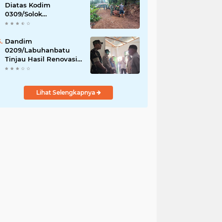
Diatas Kodim
0309/Solok
Melaksanakan Karya
Bakti Membuat Jalan
Usaha Tani Bersama
Dandim
Warga
0209/Labuhanbatu
Tinjau Hasil Renovasi
RTLH Program Karya
Bakti TNI Semester I
Tahun 2026
Lihat Selengkapnya