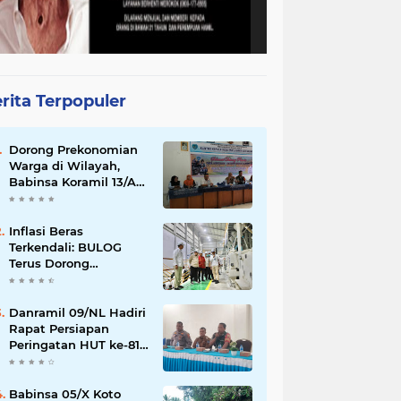
rita Terpopuler
Dorong Prekonomian
Warga di Wilayah,
Babinsa Koramil 13/AN
Gandeng Kaum Ibu
ibu Latihan Jahit
Menjahit
Inflasi Beras
Terkendali: BULOG
Terus Dorong
Perluasan Jaringan
SPHP, Harga Mulai
Turun di Ratusan
Danramil 09/NL Hadiri
Daerah
Rapat Persiapan
Peringatan HUT ke-81
Kemerdekaan
Republik Indonesia
Babinsa 05/X Koto