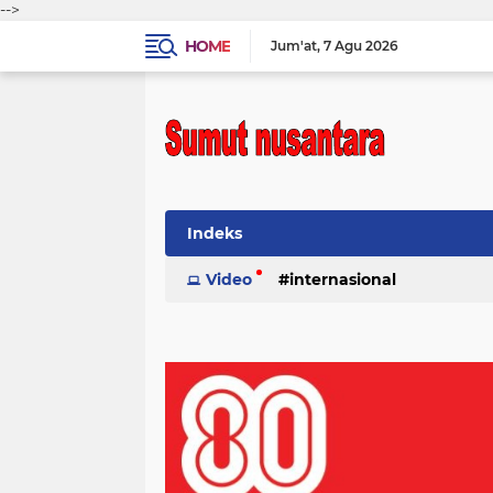
-->
HOME
Jum'at
7 Agu 2026
Indeks
Video
internasional