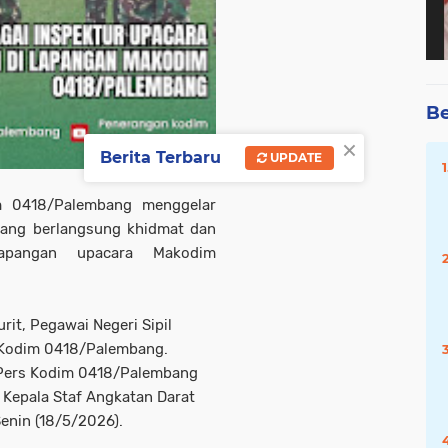
Be
×
Berita Terbaru
UPDATE
m 0418/Palembang menggelar
yang berlangsung khidmat dan
apangan upacara Makodim
urit, Pegawai Negeri Sipil
an Kodim 0418/Palembang.
i Pers Kodim 0418/Palembang
Kepala Staf Angkatan Darat
Senin (18/5/2026).