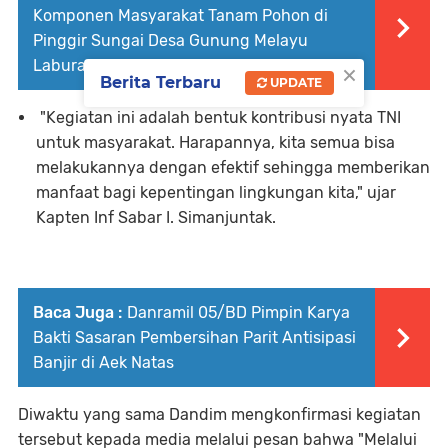
Komponen Masyarakat Tanam Pohon di
Pinggir Sungai Desa Gunung Melayu
×
Labura
Berita Terbaru
UPDATE
"Kegiatan ini adalah bentuk kontribusi nyata TNI
untuk masyarakat. Harapannya, kita semua bisa
melakukannya dengan efektif sehingga memberikan
manfaat bagi kepentingan lingkungan kita," ujar
Kapten Inf Sabar I. Simanjuntak.
Baca Juga :
Danramil 05/BD Pimpin Karya
Bakti Sasaran Pembersihan Parit Antisipasi
Banjir di Aek Natas
Diwaktu yang sama Dandim mengkonfirmasi kegiatan
tersebut kepada media melalui pesan bahwa "Melalui