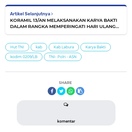
Artikel Selanjutnya
KORAMIL 13/AN MELAKSANAKAN KARYA BAKTI
DALAM RANGKA MEMPERINGATI HARI ULANG
TAHUN TENTARA NASIONAL INDONESIA (TNI)
YANG KE-79
Hut TNI
kab
Kab.Labura
Karya Bakti
kodim 0209/LB
TNI- Polri - ASN
SHARE
komentar