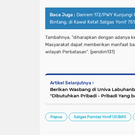
Baca Juga :
Danrem 172/PWY Kunjungi
Bintang, di Kawal Ketat Satgas Yonif 75
Tambahnya, "diharapkan dengan adanya ke
Masyarakat dapat memberikan manfaat bag
wilayah Perbatasan”. (pendim131)
Artikel Selanjutnya
Berikan Wasbang di Univa Labuhanb
"Dibutuhkan Pribadi - Pribadi Yang 
berkarakter"
Papua
Satgas Pamtas Yonif 131/BRS