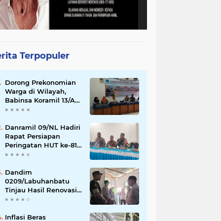
rita Terpopuler
Dorong Prekonomian
Warga di Wilayah,
Babinsa Koramil 13/AN
Gandeng Kaum Ibu
ibu Latihan Jahit
Menjahit
Danramil 09/NL Hadiri
Rapat Persiapan
Peringatan HUT ke-81
Kemerdekaan
Republik Indonesia
Dandim
0209/Labuhanbatu
Tinjau Hasil Renovasi
RTLH Program Karya
Bakti TNI Semester I
Tahun 2026
Inflasi Beras