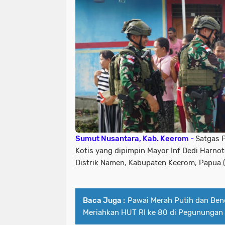
Sumut Nusantara, Kab. Keerom -
Satgas 
Kotis yang dipimpin Mayor Inf Dedi Harno
Distrik Namen, Kabupaten Keerom, Papua.
Baca Juga :
Pawai Merah Putih dan Ben
Meriahkan HUT RI ke 80 di Pegunungan