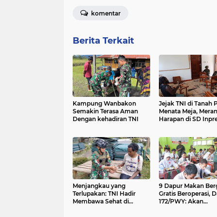
komentar
Berita Terkait
Kampung Wanbakon
Jejak TNI di Tanah 
Semakin Terasa Aman
Menata Meja, Meran
Dengan kehadiran TNI
Harapan di SD Inpr
Sinak
Menjangkau yang
9 Dapur Makan Berg
Terlupakan: TNI Hadir
Gratis Beroperasi,
Membawa Sehat di
172/PWY: Akan
Pelosok Papua
Bertambah 21 April 
Pegunungan