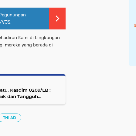
 Pegunungan
1/VJS.
hadiran Kami di Lingkungan
i mereka yang berada di
atu, Kasdim 0209/LB :
baik dan Tangguh
TNI AD