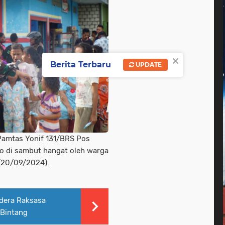
×
Berita Terbaru
UPDATE
Pamtas Yonif 131/BRS Pos
to di sambut hangat oleh warga
(20/09/2024).
dera Raksasa
 Bintang