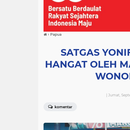
›
Papua
SATGAS YONIF
HANGAT OLEH 
WONORE
| Jumat, Sep
komentar