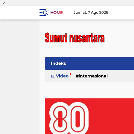
-->
HOME
Jum'at
7 Agu 2026
Indeks
Video
internasional