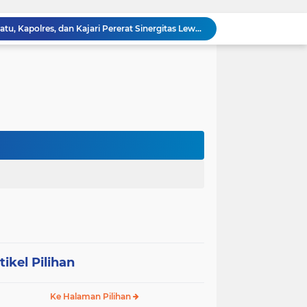
Dandim 0209/Labuhanbatu, Kapolres, dan Kajari Pererat Sinergitas Lewat Makan Siang Bersama
Dandim 0209/Labuhanbatu Pimpin Rakor Penetapan Kampung Pancasila
Semangat Gotong Royong Terus Dijaga, Babinsa Koramil Ampel Bersama Warga Bersihkan Jalan Desa
Tinjau UST Pleton Yonkav 6/NK, Pangdam I/BB Tekankan Profesionalisme dan Faktor Keamanan
Tim Gabungan TNI AL Kembali Gagalkan Penyelundupan Satwa Dilindungi dari Atas Kapal Penumpang di Sorong
Dandim 0209/Labuhanbatu Tinjau Hasil Renovasi RTLH Program Karya Bakti TNI Semester I Tahun 2026
Koramil 03/SB Gelar Nobar Kebangsaan Piala Dunia 2026, Jadi Jembatan Silaturahmi
Dorong Prekonomian Warga di Wilayah, Babinsa Koramil 13/AN Gandeng Kaum Ibu ibu Latihan Jahit Menjahit
Danramil 09/NL Hadiri Rapat Persiapan Peringatan HUT ke-81 Kemerdekaan Republik Indonesia
Tanamkan Kedisiplinan Sejak Dini, Babinsa Koramil 08/RP Latih PBB Siswa Baru SMA N 3 Rantau Utara
tikel Pilihan
Ke Halaman Pilihan