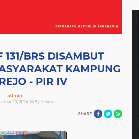
 131/BRS DISAMBUT
MASYARAKAT KAMPUNG
JO - PIR IV
admin
tember 20, 2024 WIB |
0
Views
SHARE