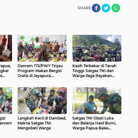
SHARE
Papua,
Danrem 172/PWY Tinjau
Kasih Terbakar di Tanah
gkai
Program Makan Bergizi
Tinggi: Satgas TNI dan
es
Gratis di Jayapura:
Warga Ilaga Rayakan
Dorong Generasi Sehat
Paskah dengan Bakar
Menuju Indonesia Emas
Batu
2045
izi
Langkah Kecil di Dambed,
Satgas TNI Obati Luka
 Danrem
Makna Satgas TNI
dan Belanja Hasil Bumi,
Mengobati Warga
Warga Papua Balas
Nanti
dengan Senyum