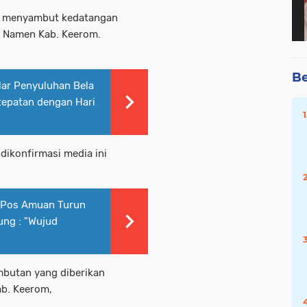
t menyambut kedatangan
k Namen Kab. Keerom.
Be
lar Penyuluhan Bela
tepatan dengan Hari
dikonfirmasi media ini
i Pos Amuan Turun
ng : "Wujud
mbutan yang diberikan
ab. Keerom,