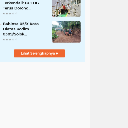
Terkendali: BULOG
Terus Dorong
Perluasan Jaringan
SPHP, Harga Mulai
Turun di Ratusan
Babinsa 05/X Koto
Daerah
Diatas Kodim
0309/Solok
Melaksanakan Karya
Bakti Membuat Jalan
Usaha Tani Bersama
Lihat Selengkapnya
Warga