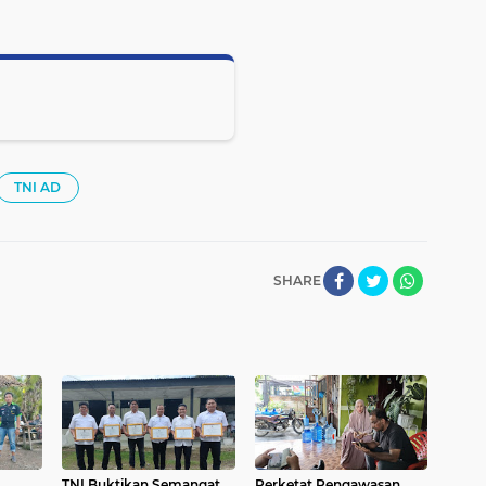
TNI AD
SHARE
TNI Buktikan Semangat
Perketat Pengawasan