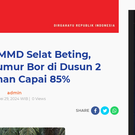
TMMD Selat Beting,
mur Bor di Dusun 2
an Capai 85%
admin
ei 29, 2024 WIB |
0
Views
SHARE