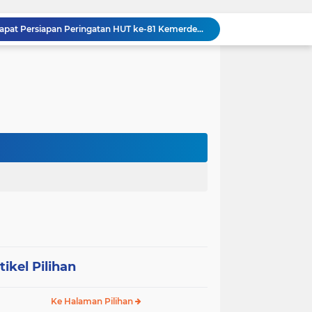
Danramil 09/NL Hadiri Rapat Persiapan Peringatan HUT ke-81 Kemerdekaan Republik Indonesia
Tanamkan Kedisiplinan Sejak Dini, Babinsa Koramil 08/RP Latih PBB Siswa Baru SMA N 3 Rantau Utara
Dandim 0209/Labuhanbatu, Kapolres, dan Kajari Pererat Sinergitas Lewat Makan Siang Bersama
Dandim 0209/Labuhanbatu Pimpin Rakor Penetapan Kampung Pancasila
Semangat Gotong Royong Terus Dijaga, Babinsa Koramil Ampel Bersama Warga Bersihkan Jalan Desa
Tinjau UST Pleton Yonkav 6/NK, Pangdam I/BB Tekankan Profesionalisme dan Faktor Keamanan
Tim Gabungan TNI AL Kembali Gagalkan Penyelundupan Satwa Dilindungi dari Atas Kapal Penumpang di Sorong
Dandim 0209/Labuhanbatu Tinjau Hasil Renovasi RTLH Program Karya Bakti TNI Semester I Tahun 2026
Koramil 03/SB Gelar Nobar Kebangsaan Piala Dunia 2026, Jadi Jembatan Silaturahmi
Dorong Prekonomian Warga di Wilayah, Babinsa Koramil 13/AN Gandeng Kaum Ibu ibu Latihan Jahit Menjahit
tikel Pilihan
Ke Halaman Pilihan