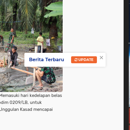
×
Berita Terbaru
UPDATE
Memasuki hari kedelapan belas
odim 0209/LB, untuk
 Unggulan Kasad mencapai