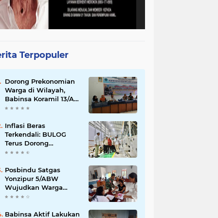
rita Terpopuler
Dorong Prekonomian
Warga di Wilayah,
Babinsa Koramil 13/AN
Gandeng Kaum Ibu
ibu Latihan Jahit
Menjahit
Inflasi Beras
Terkendali: BULOG
Terus Dorong
Perluasan Jaringan
SPHP, Harga Mulai
Turun di Ratusan
Posbindu Satgas
Daerah
Yonzipur 5/ABW
Wujudkan Warga
Sehat Hidup Bahagia
Babinsa Aktif Lakukan