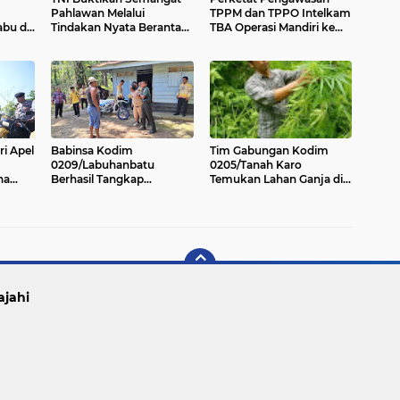
Pahlawan Melalui
TPPM dan TPPO Intelkam
abu di
Tindakan Nyata Berantas
TBA Operasi Mandiri ke
angus
Narkoba
Labuhanbatu
ri Apel
Babinsa Kodim
Tim Gabungan Kodim
0209/Labuhanbatu
0205/Tanah Karo
na
Berhasil Tangkap
Temukan Lahan Ganja di
nbatu
Pengedar Narkoba di
Merek Setinggi 3 Meter
Pedalaman Labura
ajahi