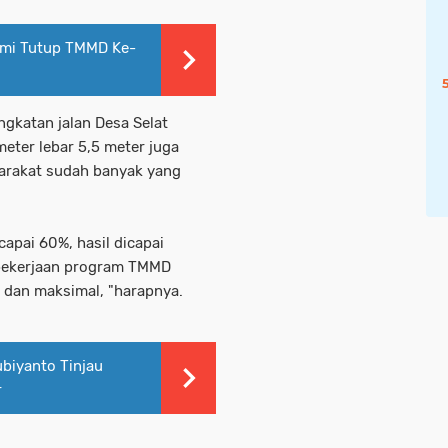
mi Tutup TMMD Ke-
ngkatan jalan Desa Selat
meter lebar 5,5 meter juga
arakat sudah banyak yang
capai 60%, hasil dicapai
 pekerjaan program TMMD
k dan maksimal, "harapnya.
biyanto Tinjau
r