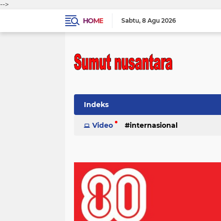
-->
HOME
Sabtu
8 Agu 2026
Indeks
Video
internasional