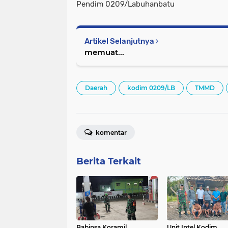
Pendim 0209/Labuhanbatu
Artikel Selanjutnya
memuat...
Daerah
kodim 0209/LB
TMMD
komentar
Berita Terkait
Babinsa Koramil
Unit Intel Kodim