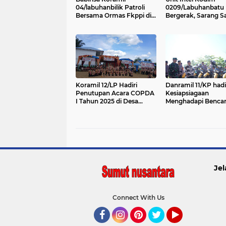
04/labuhanbilik Patroli
0209/Labuhanbatu
Bersama Ormas Fkppi di
Bergerak, Sarang S
Seputaran Kota Ajamu
Labura akhirnya H
Koramil 12/LP Hadiri
Danramil 11/KP hadi
Penutupan Acara COPDA
Kesiapsiagaan
I Tahun 2025 di Desa
Menghadapi Benca
Hajoran
Kabupaten Labuha
Selatan
Jel
Connect With Us