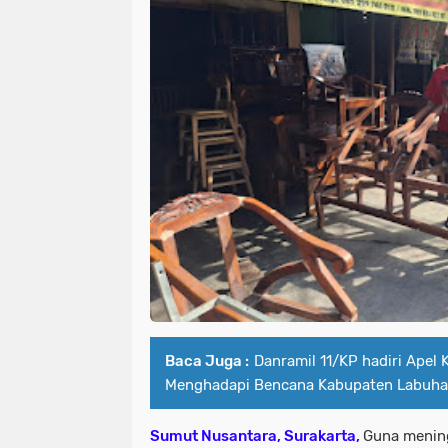
Baca Juga :
Danramil 11/KP hadiri Apel 
Menghadapi Bencana Kabupaten Labuha
Sumut Nusantara, Surakarta,
Guna menin