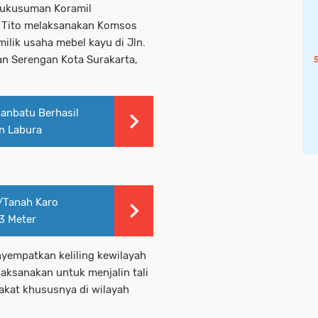
anukusuman Koramil
 Tito melaksanakan Komsos
ilik usaha mebel kayu di Jln.
n Serengan Kota Surakarta,
anbatu Berhasil
n Labura
/Tanah Karo
3 Meter
nyempatkan keliling kewilayah
laksanakan untuk menjalin tali
akat khususnya di wilayah