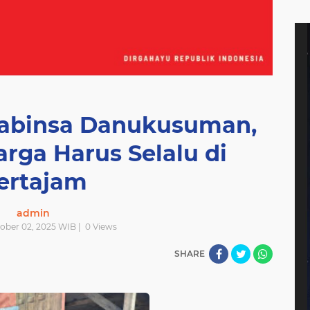
 Babinsa Danukusuman,
rga Harus Selalu di
ertajam
admin
tober 02, 2025 WIB |
0
Views
SHARE