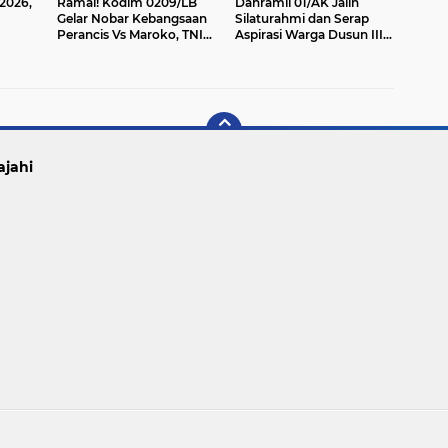
 2026,
Ramai! Kodim 0209/LB
Danramil 01/AK Jalin
Gelar Nobar Kebangsaan
Silaturahmi dan Serap
Perancis Vs Maroko, TNI
Aspirasi Warga Dusun III
dan Masyarakat Satu
Jambur
Sorak
ajahi
Copyright ©
2026 SUMUT NUSANTARA