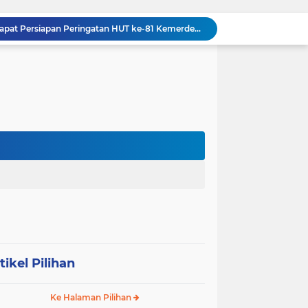
Danramil 09/NL Hadiri Rapat Persiapan Peringatan HUT ke-81 Kemerdekaan Republik Indonesia
Tanamkan Kedisiplinan Sejak Dini, Babinsa Koramil 08/RP Latih PBB Siswa Baru SMA N 3 Rantau Utara
Dandim 0209/Labuhanbatu, Kapolres, dan Kajari Pererat Sinergitas Lewat Makan Siang Bersama
Dandim 0209/Labuhanbatu Pimpin Rakor Penetapan Kampung Pancasila
Semangat Gotong Royong Terus Dijaga, Babinsa Koramil Ampel Bersama Warga Bersihkan Jalan Desa
Tinjau UST Pleton Yonkav 6/NK, Pangdam I/BB Tekankan Profesionalisme dan Faktor Keamanan
Tim Gabungan TNI AL Kembali Gagalkan Penyelundupan Satwa Dilindungi dari Atas Kapal Penumpang di Sorong
Dandim 0209/Labuhanbatu Tinjau Hasil Renovasi RTLH Program Karya Bakti TNI Semester I Tahun 2026
Koramil 03/SB Gelar Nobar Kebangsaan Piala Dunia 2026, Jadi Jembatan Silaturahmi
Dorong Prekonomian Warga di Wilayah, Babinsa Koramil 13/AN Gandeng Kaum Ibu ibu Latihan Jahit Menjahit
tikel Pilihan
Ke Halaman Pilihan