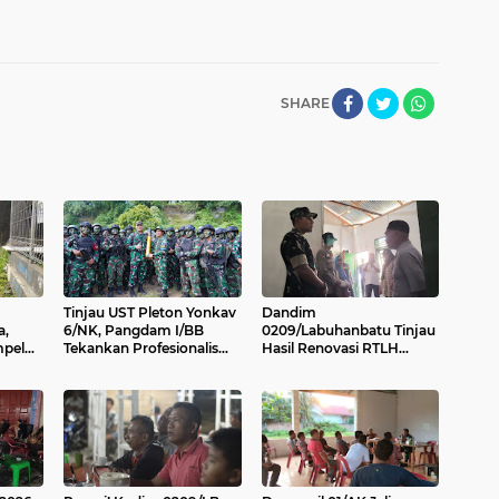
SHARE
Tinjau UST Pleton Yonkav
Dandim
a,
6/NK, Pangdam I/BB
0209/Labuhanbatu Tinjau
mpel
Tekankan Profesionalisme
Hasil Renovasi RTLH
dan Faktor Keamanan
Program Karya Bakti TNI
sa
Semester I Tahun 2026