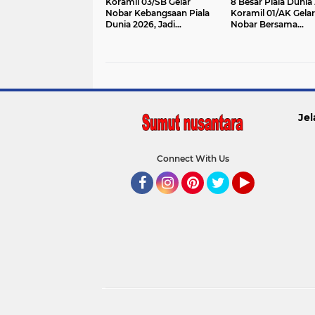
Koramil 03/SB Gelar
8 Besar Piala Dunia
Nobar Kebangsaan Piala
Koramil 01/AK Gelar
Dunia 2026, Jadi
Nobar Bersama
Jembatan Silaturahmi
Masyarakat Pererat
Kebersamaan
Jel
Connect With Us
Facebook
Instagram
Pinterest
Twitter
YouTube