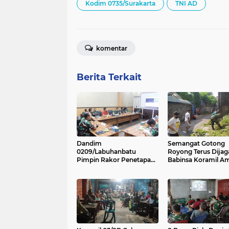
Kodim 0735/Surakarta
TNI AD
komentar
Berita Terkait
Dandim
Semangat Gotong
0209/Labuhanbatu
Royong Terus Dijag
Pimpin Rakor Penetapan
Babinsa Koramil A
Kampung Pancasila
Bersama Warga
Bersihkan Jalan De