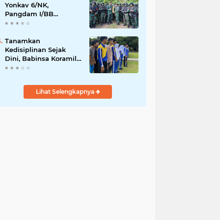
Yonkav 6/NK,
Pangdam I/BB
Tekankan
Profesionalisme dan
Faktor Keamanan
Tanamkan
Kedisiplinan Sejak
Dini, Babinsa Koramil
08/RP Latih PBB Siswa
Baru SMA N 3 Rantau
Utara
Lihat Selengkapnya