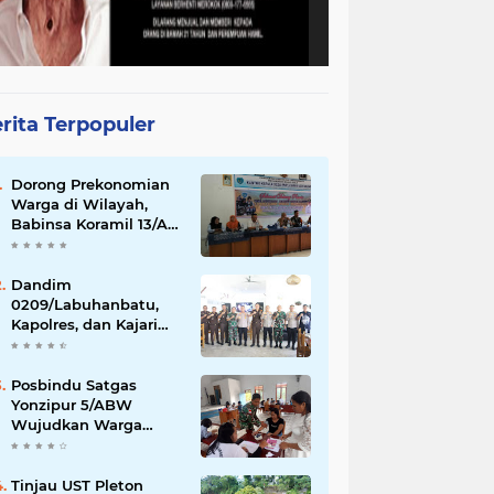
rita Terpopuler
Dorong Prekonomian
Warga di Wilayah,
Babinsa Koramil 13/AN
Gandeng Kaum Ibu
ibu Latihan Jahit
Menjahit
Dandim
0209/Labuhanbatu,
Kapolres, dan Kajari
Pererat Sinergitas
Lewat Makan Siang
Bersama
Posbindu Satgas
Yonzipur 5/ABW
Wujudkan Warga
Sehat Hidup Bahagia
Tinjau UST Pleton