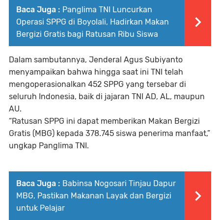
Baca Juga :
Panglima TNI Luncurkan
Operasi SPPG di Boyolali, Hadirkan Makan
Bergizi Gratis bagi Ratusan Ribu Siswa
Dalam sambutannya, Jenderal Agus Subiyanto
menyampaikan bahwa hingga saat ini TNI telah
mengoperasionalkan 452 SPPG yang tersebar di
seluruh Indonesia, baik di jajaran TNI AD, AL, maupun
AU.
“Ratusan SPPG ini dapat memberikan Makan Bergizi
Gratis (MBG) kepada 378.745 siswa penerima manfaat,”
ungkap Panglima TNI.
Baca Juga :
Babinsa Nogosari Tinjau Dapur
MBG, Pastikan Makanan Layak dan Bergizi
untuk Pelajar