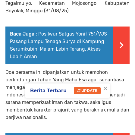
Tegalmulyo, Kecamatan Mojosongo, Kabupaten
Boyolali, Minggu (31/08/25).
Baca Juga :
Pos Iwur Satgas Yonif 751/VJS
Pasang Lampu Tenaga Surya di Kampung
Serumkubin: Malam Lebih Terang, Akses
Lebih Aman
Doa bersama ini dipanjatkan untuk memohon
perlindungan Tuhan Yang Maha Esa agar senantiasa
×
menjaga keutuhan Negara Kesatuan Republik
Berita Terbaru
UPDATE
Indonesia (NKRI). Selain itu, kegiatan ini juga menjadi
sarana memperkuat iman dan takwa, sekaligus
membentuk karakter prajurit yang berakhlak mulia dan
berjiwa nasionalis.