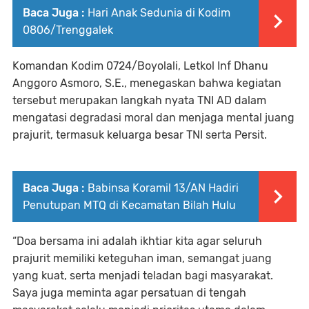
Baca Juga :
Hari Anak Sedunia di Kodim
0806/Trenggalek
Komandan Kodim 0724/Boyolali, Letkol Inf Dhanu
Anggoro Asmoro, S.E., menegaskan bahwa kegiatan
tersebut merupakan langkah nyata TNI AD dalam
mengatasi degradasi moral dan menjaga mental juang
prajurit, termasuk keluarga besar TNI serta Persit.
Baca Juga :
Babinsa Koramil 13/AN Hadiri
Penutupan MTQ di Kecamatan Bilah Hulu
“Doa bersama ini adalah ikhtiar kita agar seluruh
prajurit memiliki keteguhan iman, semangat juang
yang kuat, serta menjadi teladan bagi masyarakat.
Saya juga meminta agar persatuan di tengah