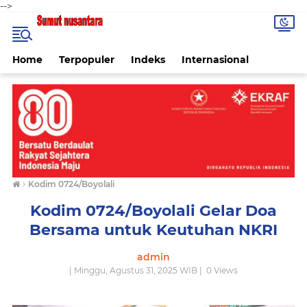
-->
Home
Terpopuler
Indeks
Internasional
›
Kodim 0724/Boyolali
Kodim 0724/Boyolali Gelar Doa
Bersama untuk Keutuhan NKRI
admin
| Minggu, Agustus 31, 2025 WIB |
0
Views