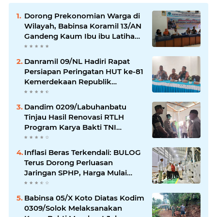
Dorong Prekonomian Warga di
Wilayah, Babinsa Koramil 13/AN
Gandeng Kaum Ibu ibu Latihan
Jahit Menjahit
Danramil 09/NL Hadiri Rapat
Persiapan Peringatan HUT ke-81
Kemerdekaan Republik
Indonesia
Dandim 0209/Labuhanbatu
Tinjau Hasil Renovasi RTLH
Program Karya Bakti TNI
Semester I Tahun 2026
Inflasi Beras Terkendali: BULOG
Terus Dorong Perluasan
Jaringan SPHP, Harga Mulai
Turun di Ratusan Daerah
Babinsa 05/X Koto Diatas Kodim
0309/Solok Melaksanakan