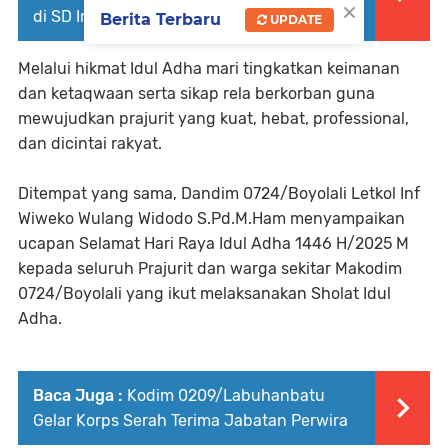
×
di SD Inpres Dagimon, Papua Selatan ‎
Berita Terbaru
UPDATE
Melalui hikmat Idul Adha mari tingkatkan keimanan
dan ketaqwaan serta sikap rela berkorban guna
mewujudkan prajurit yang kuat, hebat, professional,
dan dicintai rakyat.
Ditempat yang sama, Dandim 0724/Boyolali Letkol Inf
Wiweko Wulang Widodo S.Pd.M.Ham menyampaikan
ucapan Selamat Hari Raya Idul Adha 1446 H/2025 M
kepada seluruh Prajurit dan warga sekitar Makodim
0724/Boyolali yang ikut melaksanakan Sholat Idul
Adha.
Baca Juga :
Kodim 0209/Labuhanbatu
Gelar Korps Serah Terima Jabatan Perwira