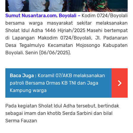
Sumut Nusantara.com, Boyolali –
Kodim 0724/Boyolali
bersama warga masyarakat sekitar melaksanakan
Sholat Idul Adha 1446 Hijriah/2025 Masehi bertempat
di Lapangan Makodim 0724/Boyolali, Jl. Padanaran
Desa Tegalmulyo Kecamatan Mojosongo Kabupaten
Boyolali. Senin (06/06/2025).
Baca Juga :
Koramil 07/AKB melaksanakan
patroli Bersama Ormas KB TNI dan Jaga
Kampung warga
Pada kegiatan Sholat Idul Adha tersebut, bertindak
sebagai imam dan khotib Serda Sarbini dan bilal
Serma Fauzan