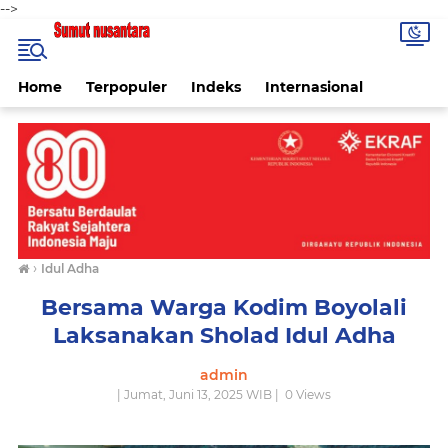
-->
Home
Terpopuler
Indeks
Internasional
›
Idul Adha
Bersama Warga Kodim Boyolali
Laksanakan Sholad Idul Adha
admin
| Jumat, Juni 13, 2025 WIB |
0
Views