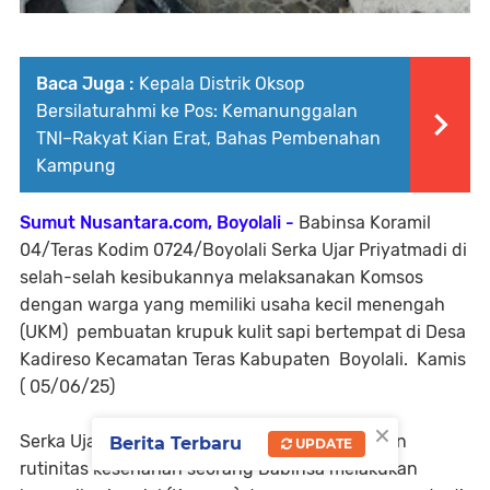
Baca Juga :
Kepala Distrik Oksop
Bersilaturahmi ke Pos: Kemanunggalan
TNI–Rakyat Kian Erat, Bahas Pembenahan
Kampung
Sumut Nusantara.com, Boyolali -
Babinsa Koramil
04/Teras Kodim 0724/Boyolali Serka Ujar Priyatmadi di
selah-selah kesibukannya melaksanakan Komsos
dengan warga yang memiliki usaha kecil menengah
(UKM) pembuatan krupuk kulit sapi bertempat di Desa
Kadireso Kecamatan Teras Kabupaten Boyolali. Kamis
( 05/06/25)
×
Serka Ujar mengatakan kegiatan ini merupakan
Berita Terbaru
UPDATE
rutinitas keseharian seorang Babinsa melakukan