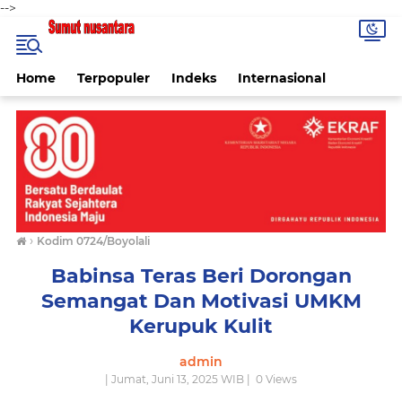
-->
Home
Terpopuler
Indeks
Internasional
›
Kodim 0724/Boyolali
Babinsa Teras Beri Dorongan
Semangat Dan Motivasi UMKM
Kerupuk Kulit
admin
| Jumat, Juni 13, 2025 WIB |
0
Views