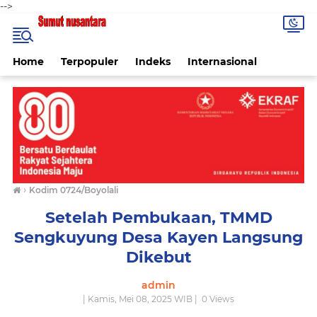
-->
Home
Terpopuler
Indeks
Internasional
›
Kodim 0724/Boyolali
Setelah Pembukaan, TMMD
Sengkuyung Desa Kayen Langsung
Dikebut
admin
| Kamis, Mei 08, 2025 WIB |
0
Views