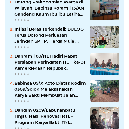
Dorong Prekonomian Warga di
Wilayah, Babinsa Koramil 13/AN
Gandeng Kaum Ibu ibu Latihan
Jahit Menjahit
Inflasi Beras Terkendali: BULOG
Terus Dorong Perluasan
Jaringan SPHP, Harga Mulai
Turun di Ratusan Daerah
Danramil 09/NL Hadiri Rapat
Persiapan Peringatan HUT ke-81
Kemerdekaan Republik
Indonesia
Babinsa 05/X Koto Diatas Kodim
0309/Solok Melaksanakan
Karya Bakti Membuat Jalan
Usaha Tani Bersama Warga
Dandim 0209/Labuhanbatu
Tinjau Hasil Renovasi RTLH
Program Karya Bakti TNI
Semester I Tahun 2026