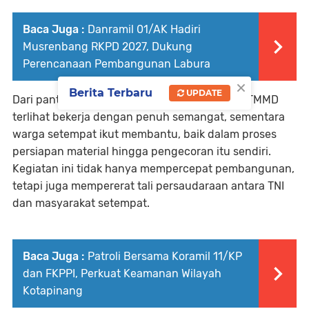
Baca Juga :
Danramil 01/AK Hadiri
Musrenbang RKPD 2027, Dukung
Perencanaan Pembangunan Labura
×
Berita Terbaru
UPDATE
Dari pantauan di lokasi, para anggota Satgas TMMD
terlihat bekerja dengan penuh semangat, sementara
warga setempat ikut membantu, baik dalam proses
persiapan material hingga pengecoran itu sendiri.
Kegiatan ini tidak hanya mempercepat pembangunan,
tetapi juga mempererat tali persaudaraan antara TNI
dan masyarakat setempat.
Baca Juga :
Patroli Bersama Koramil 11/KP
dan FKPPI, Perkuat Keamanan Wilayah
Kotapinang