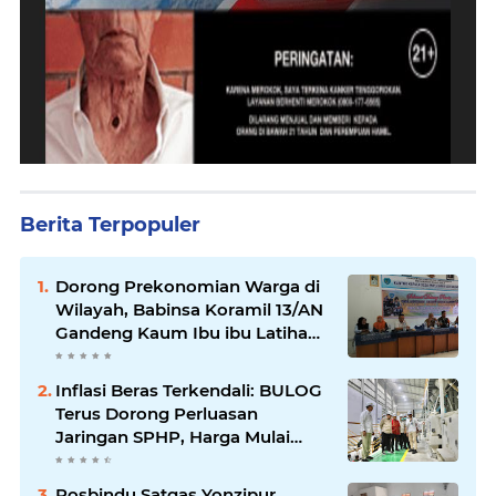
Berita Terpopuler
Dorong Prekonomian Warga di
Wilayah, Babinsa Koramil 13/AN
Gandeng Kaum Ibu ibu Latihan
Jahit Menjahit
Inflasi Beras Terkendali: BULOG
Terus Dorong Perluasan
Jaringan SPHP, Harga Mulai
Turun di Ratusan Daerah
Posbindu Satgas Yonzipur