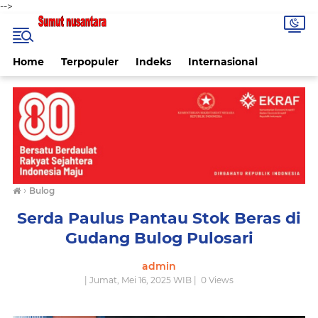
-->
Home
Terpopuler
Indeks
Internasional
›
Bulog
Serda Paulus Pantau Stok Beras di
Gudang Bulog Pulosari
admin
| Jumat, Mei 16, 2025 WIB |
0
Views