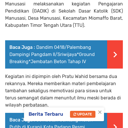
Manusasi melaksanakan kegiatan Pengajaran
Pendidikan (GADIK) di Sekolah Dasar Katolik (SDK)
Manusasi, Desa Manusasi, Kecamatan Miomaffo Barat,
Kabupaten Timor Tengah Utara (TTU).
Baca Juga :
Dandim 0418/Palembang
Dampingi Pangdam II/Sriwijaya*Ground
Breaking*Jembatan Beton Tahap IV
Kegiatan ini dipimpin oleh Pratu Wahid bersama dua
rekannya. Mereka memberikan materi pembelajaran
tambahan sekaligus memotivasi para siswa untuk
terus semangat dalam menuntut ilmu meski berada di
wilayah perbatasan.
×
Berita Terbaru
UPDATE
Baca Juga :
Jembatan Gantung Merah
Putih di Kuranji Kota Padang Resmi