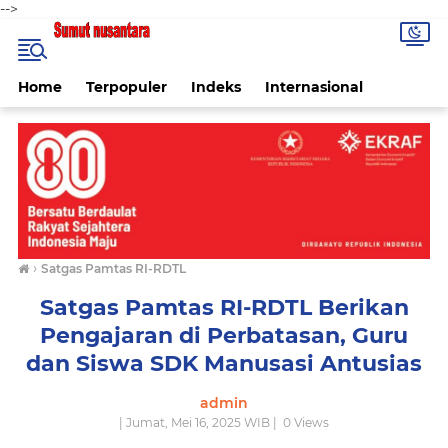
-->
Home
Terpopuler
Indeks
Internasional
›
Satgas Pamtas RI-RDTL
Satgas Pamtas RI-RDTL Berikan
Pengajaran di Perbatasan, Guru
dan Siswa SDK Manusasi Antusias
admin
| Jumat, Mei 16, 2025 WIB |
0
Views