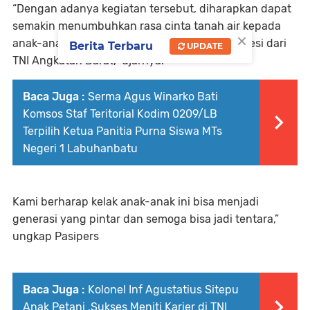
“Dengan adanya kegiatan tersebut, diharapkan dapat
semakin menumbuhkan rasa cinta tanah air kepada
×
anak-anak usia dini, dengan mengetahui profesi dari
Berita Terbaru
UPDATE
TNI Angkatan Darat,” ujarnya.
Baca Juga :
Serma Agus Winarko Bati
Komsos Staf Teritorial Kodim 0209/LB
Terpilih Ketua Panitia Purna Siswa MTs
Negeri 1 Labuhanbatu
Kami berharap kelak anak-anak ini bisa menjadi
generasi yang pintar dan semoga bisa jadi tentara,”
ungkap Pasipers
Baca Juga :
Kolonel Inf Agustatius Sitepu
Anak Petani ,Sukses Meniti Karier di TNI