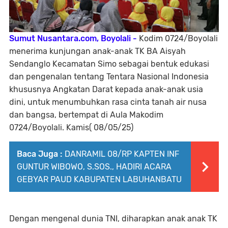
Sumut Nusantara.com, Boyolali -
Kodim 0724/Boyolali
menerima kunjungan anak-anak TK BA Aisyah
Sendanglo Kecamatan Simo sebagai bentuk edukasi
dan pengenalan tentang Tentara Nasional Indonesia
khususnya Angkatan Darat kepada anak-anak usia
dini, untuk menumbuhkan rasa cinta tanah air nusa
dan bangsa, bertempat di Aula Makodim
0724/Boyolali. Kamis( 08/05/25)
Baca Juga :
DANRAMIL 08/RP KAPTEN INF
GUNTUR WIBOWO, S.SOS., HADIRI ACARA
GEBYAR PAUD KABUPATEN LABUHANBATU
Dengan mengenal dunia TNI, diharapkan anak anak TK