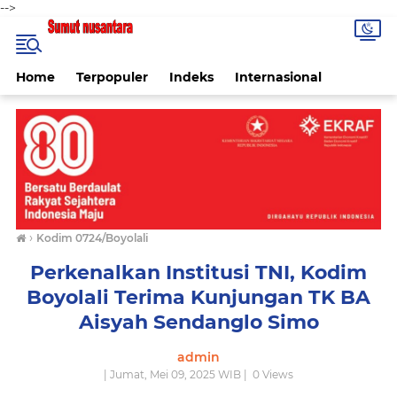
-->
Home
Terpopuler
Indeks
Internasional
›
Kodim 0724/Boyolali
Perkenalkan Institusi TNI, Kodim
Boyolali Terima Kunjungan TK BA
Aisyah Sendanglo Simo
admin
| Jumat, Mei 09, 2025 WIB |
0
Views