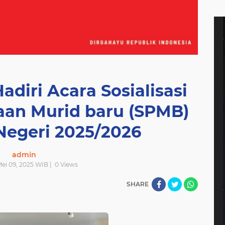
adiri Acara Sosialisasi
aan Murid baru (SPMB)
egeri 2025/2026
admin
Mei 09, 2025 WIB |
0
Views
SHARE