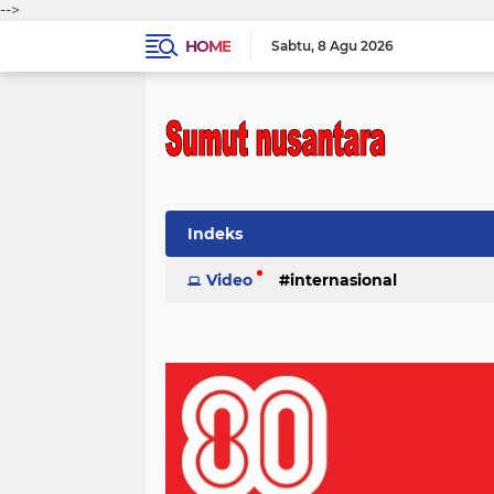
-->
HOME
Sabtu
8 Agu 2026
Indeks
Video
internasional