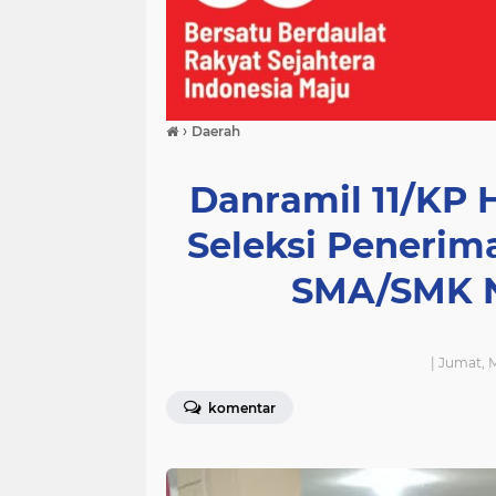
›
Daerah
Danramil 11/KP H
Seleksi Penerim
SMA/SMK N
| Jumat, 
komentar