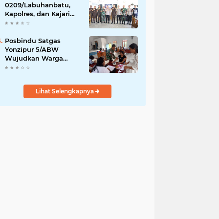
Daerah
0209/Labuhanbatu,
Kapolres, dan Kajari
Pererat Sinergitas
Lewat Makan Siang
Bersama
Posbindu Satgas
Yonzipur 5/ABW
Wujudkan Warga
Sehat Hidup Bahagia
Lihat Selengkapnya