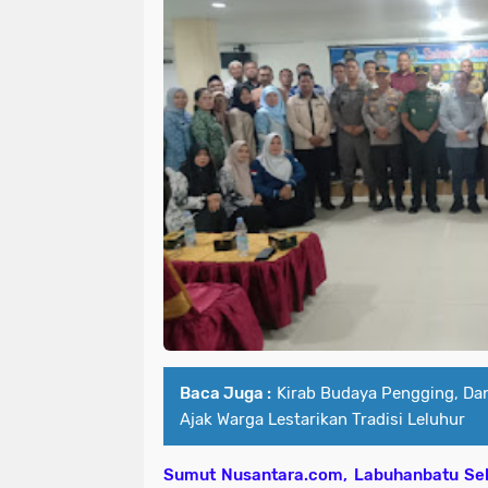
Baca Juga :
Kirab Budaya Pengging, Da
Ajak Warga Lestarikan Tradisi Leluhur
Sumut Nusantara.com, Labuhanbatu Se