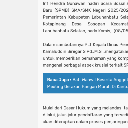
Inf Hendra Gunawan hadiri acara Sosiali
Baru (SPMB) SMA/SMK Negeri 2025/2026
Pemerintah Kabupaten Labuhanbatu Sela
Kotapinang Desa Sosopan Kecamat
Labuhanbatu Selatan, pada Kamis, (08/0
Dalam sambutannya PLT Kepala Dinas Pen
Kamaluddin Siregar S.Pd.,M.Si.,mengatakan 
untuk memberikan pemahaman yang komp
mengenai berbagai aspek krusial terkait 
Baca Juga :
Bati Wanwil Beserta Anggo
Meeting Gerakan Pangan Murah Di Kantor
Mulai dari Dasar Hukum yang melandasi t
dilalui, jalur-jalur pendaftaran yang tersed
akan diterapkan dalam proses penjaringan 