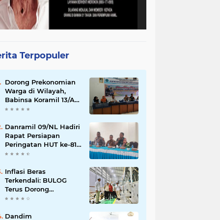
rita Terpopuler
Dorong Prekonomian
Warga di Wilayah,
Babinsa Koramil 13/AN
Gandeng Kaum Ibu
ibu Latihan Jahit
Menjahit
Danramil 09/NL Hadiri
Rapat Persiapan
Peringatan HUT ke-81
Kemerdekaan
Republik Indonesia
Inflasi Beras
Terkendali: BULOG
Terus Dorong
Perluasan Jaringan
SPHP, Harga Mulai
Turun di Ratusan
Dandim