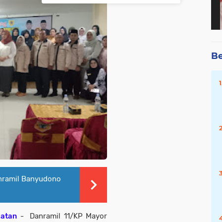
Be
nramil Banyudono
latan
- Danramil 11/KP Mayor