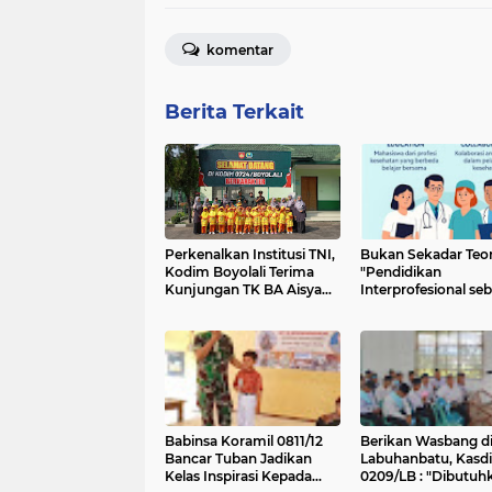
komentar
Berita Terkait
Perkenalkan Institusi TNI,
Bukan Sekadar Teori
Kodim Boyolali Terima
"Pendidikan
Kunjungan TK BA Aisyah
Interprofesional se
Sendanglo Simo
Investasi Masa Dep
Tenaga Kesehatan"
Babinsa Koramil 0811/12
Berikan Wasbang di
Bancar Tuban Jadikan
Labuhanbatu, Kasd
Kelas Inspirasi Kepada
0209/LB : "Dibutuhkan