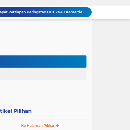
Danramil 09/NL Hadiri Rapat Persiapan Peringatan HUT ke-81 Kemerdekaan Republik Indonesia
Tanamkan Kedisiplinan Sejak Dini, Babinsa Koramil 08/RP Latih PBB Siswa Baru SMA N 3 Rantau Utara
Dandim 0209/Labuhanbatu, Kapolres, dan Kajari Pererat Sinergitas Lewat Makan Siang Bersama
Dandim 0209/Labuhanbatu Pimpin Rakor Penetapan Kampung Pancasila
Semangat Gotong Royong Terus Dijaga, Babinsa Koramil Ampel Bersama Warga Bersihkan Jalan Desa
Tinjau UST Pleton Yonkav 6/NK, Pangdam I/BB Tekankan Profesionalisme dan Faktor Keamanan
Tim Gabungan TNI AL Kembali Gagalkan Penyelundupan Satwa Dilindungi dari Atas Kapal Penumpang di Sorong
Dandim 0209/Labuhanbatu Tinjau Hasil Renovasi RTLH Program Karya Bakti TNI Semester I Tahun 2026
Koramil 03/SB Gelar Nobar Kebangsaan Piala Dunia 2026, Jadi Jembatan Silaturahmi
Dorong Prekonomian Warga di Wilayah, Babinsa Koramil 13/AN Gandeng Kaum Ibu ibu Latihan Jahit Menjahit
tikel Pilihan
Ke Halaman Pilihan