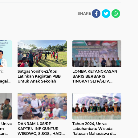
SHARE
 :
Satgas Yonif 642/Kps
LOMBA KETANGKASAN
Latihkan Kegiatan PBB
BARIS BERBARIS
bagai
Untuk Anak Sekolah
TINGKAT SLTP/SLTA
an
PIALA DANDIM
0209/LABUHANBATU
DALAM RANGKA HUT TNI
KE-79
 Univa
DANRAMIL 08/RP
Tahun 2024, Univa
im
KAPTEN INF GUNTUR
Labuhanbatu Wisuda
WIBOWO, S.SOS., HADIRI
Ratusan Mahasiswa di