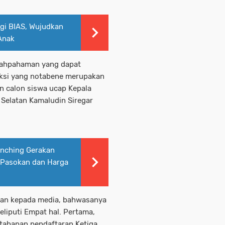
i BIAS, Wujudkan
Anak
alahpahaman yang dapat
ksi yang notabene merupakan
n calon siswa ucap Kepala
Selatan Kamaludin Siregar
unching Gerakan
s Pasokan dan Harga
kan kepada media, bahwasanya
eliputi Empat hal. Pertama,
tahapan pendaftaran.Ketiga,