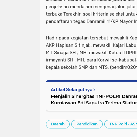
penjelasan mendalam mengenai jalur-jalur
terbuka.Terakhir, soal kriteria seleksi unt
pendaftaran tegas Danramil 11/KP Mayor 
Hadir pada kegiatan tersebut mewakili Ka
AKP Hapisan Sitinjak, mewakili Kajari Lab
M.T.Sinaga SH., MH. mewakili Ketua II DP
irmayanti SH., MH. para Korwil se-kabupa
kepala sekolah SMP dan MTS. (pendim020
Artikel Selanjutnya
Menjalin Sinergitas TNI-POLRI Danra
Kurniawan Edi Saputra Terima Silat
Yang Baru
Daerah
Pendidikan
TNI- Polri - AS