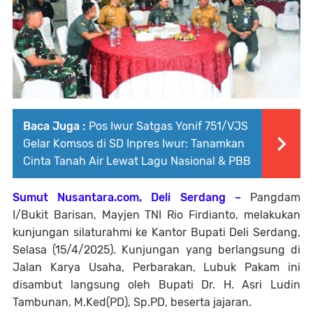
Baca Juga :
Pos Iwur Satgas Yonif 751/VJS
Gelar Komsos di SD Inpres Iwur: Tanamkan
Cinta Tanah Air Lewat Lagu Nasional & PBB
Sumut Nusantara.com, Deli Serdang –
Pangdam
I/Bukit Barisan, Mayjen TNI Rio Firdianto, melakukan
kunjungan silaturahmi ke Kantor Bupati Deli Serdang,
Selasa (15/4/2025). Kunjungan yang berlangsung di
Jalan Karya Usaha, Perbarakan, Lubuk Pakam ini
disambut langsung oleh Bupati Dr. H. Asri Ludin
Tambunan, M.Ked(PD), Sp.PD, beserta jajaran.