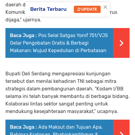
×
daerah dan penguatan ketahanan wilayah.
Berita Terbaru
UPDATE
Komunikasi dan kerja sama seperti ini harus terus
dijaga,” ujarnya.
Baca Juga :
Pos Selal Satgas Yonif 751/VJS
Gelar Pengobatan Gratis & Berbagi
Makanan: Wujud Kepedulian di Perbatasan
Bupati Deli Serdang mengapresiasi kunjungan
tersebut dan menilai kehadiran TNI sebagai mitra
strategis dalam pembangunan daerah. “Kodam I/BB
selama ini telah banyak membantu di berbagai bidang.
Kolaborasi lintas sektor sangat penting untuk
mendukung kesejahteraan masyarakat,” ucapnya.
Baca Juga :
Ada Maksut dan Tujuan Apa,
Babinsa Kratonan, Bhabinkamtibmas &