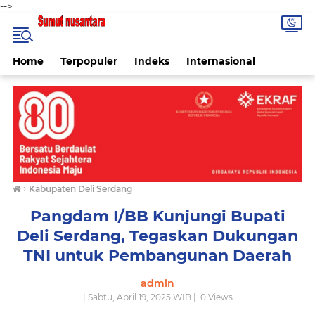
-->
Home
Terpopuler
Indeks
Internasional
›
Kabupaten Deli Serdang
Pangdam I/BB Kunjungi Bupati
Deli Serdang, Tegaskan Dukungan
TNI untuk Pembangunan Daerah
admin
| Sabtu, April 19, 2025 WIB |
0
Views