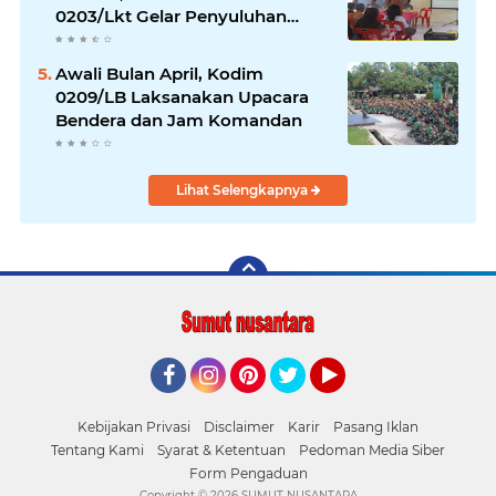
0203/Lkt Gelar Penyuluhan
Hukum & Kamtibmas
Awali Bulan April, Kodim
0209/LB Laksanakan Upacara
Bendera dan Jam Komandan
Lihat Selengkapnya
Facebook
Instagram
Pinterest
Twitter
YouTube
Kebijakan Privasi
Disclaimer
Karir
Pasang Iklan
Tentang Kami
Syarat & Ketentuan
Pedoman Media Siber
Form Pengaduan
Copyright ©
2026 SUMUT NUSANTARA