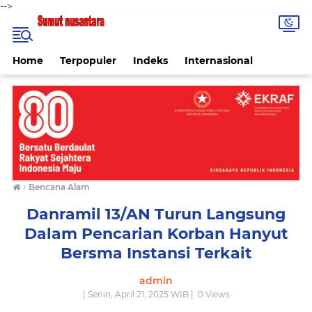
-->
Home
Terpopuler
Indeks
Internasional
›
Bencana Alam
Danramil 13/AN Turun Langsung
Dalam Pencarian Korban Hanyut
Bersma Instansi Terkait
admin
| Senin, April 21, 2025 WIB |
0
Views