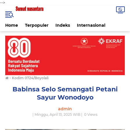
-->
Home
Terpopuler
Indeks
Internasional
›
Kodim 0724/Boyolali
Babinsa Selo Semangati Petani
Sayur Wonodoyo
admin
| Minggu, April 13, 2025 WIB |
0
Views