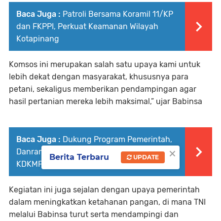
Baca Juga :
Patroli Bersama Koramil 11/KP
dan FKPPI, Perkuat Keamanan Wilayah
Kotapinang
Komsos ini merupakan salah satu upaya kami untuk
lebih dekat dengan masyarakat, khususnya para
petani, sekaligus memberikan pendampingan agar
hasil pertanian mereka lebih maksimal,” ujar Babinsa
Baca Juga :
Dukung Program Pemerintah,
×
Danramil 06/MB Tinjau Pembangunan
Berita Terbaru
UPDATE
KDKMP Sumber Mulyo
Kegiatan ini juga sejalan dengan upaya pemerintah
dalam meningkatkan ketahanan pangan, di mana TNI
melalui Babinsa turut serta mendampingi dan