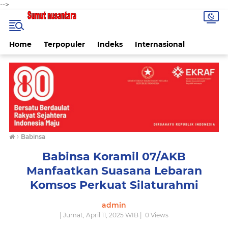
-->
Home
Terpopuler
Indeks
Internasional
›
Babinsa
Babinsa Koramil 07/AKB
Manfaatkan Suasana Lebaran
Komsos Perkuat Silaturahmi
admin
| Jumat, April 11, 2025 WIB |
0
Views