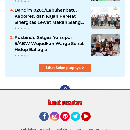
Turun di Ratusan Daerah
Dandim 0209/Labuhanbatu,
Kapolres, dan Kajari Pererat
Sinergitas Lewat Makan Siang
Bersama
Posbindu Satgas Yonzipur
5/ABW Wujudkan Warga Sehat
Hidup Bahagia
Lihat Selengkapnya
Facebook
Instagram
Pinterest
Twitter
YouTube
Kebijakan Privasi
Disclaimer
Karir
Pasang Iklan