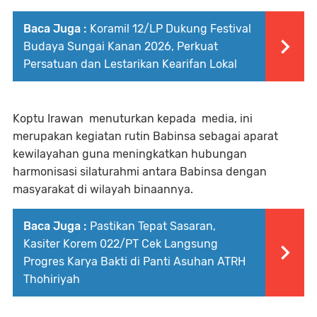
Baca Juga :
Koramil 12/LP Dukung Festival
Budaya Sungai Kanan 2026, Perkuat
Persatuan dan Lestarikan Kearifan Lokal
Koptu Irawan menuturkan kepada media, ini
merupakan kegiatan rutin Babinsa sebagai aparat
kewilayahan guna meningkatkan hubungan
harmonisasi silaturahmi antara Babinsa dengan
masyarakat di wilayah binaannya.
Baca Juga :
Pastikan Tepat Sasaran,
Kasiter Korem 022/PT Cek Langsung
Progres Karya Bakti di Panti Asuhan ATRH
Thohiriyah