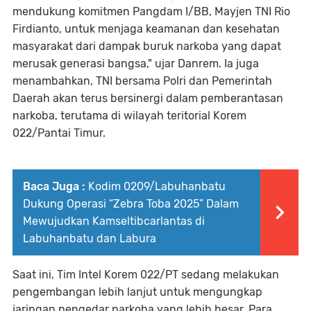
mendukung komitmen Pangdam I/BB, Mayjen TNI Rio
Firdianto, untuk menjaga keamanan dan kesehatan
masyarakat dari dampak buruk narkoba yang dapat
merusak generasi bangsa," ujar Danrem. Ia juga
menambahkan, TNI bersama Polri dan Pemerintah
Daerah akan terus bersinergi dalam pemberantasan
narkoba, terutama di wilayah teritorial Korem
022/Pantai Timur.
Baca Juga :
Kodim 0209/Labuhanbatu
Dukung Operasi “Zebra Toba 2025” Dalam
Mewujudkan Kamseltibcarlantas di
Labuhanbatu dan Labura
Saat ini, Tim Intel Korem 022/PT sedang melakukan
pengembangan lebih lanjut untuk mengungkap
jaringan pengedar narkoba yang lebih besar. Para