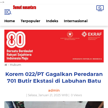
-->
Home
Terpopuler
Indeks
Internasional
›
Hukum
Korem 022/PT Gagalkan Peredaran
701 Butir Ekstasi di Labuhan Batu
admin
| Selasa, Januari 21, 2025 WIB |
0
Views