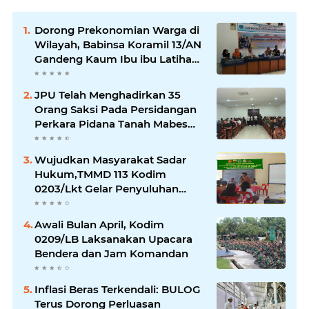
Dorong Prekonomian Warga di
Wilayah, Babinsa Koramil 13/AN
Gandeng Kaum Ibu ibu Latihan
Jahit Menjahit
JPU Telah Menghadirkan 35
Orang Saksi Pada Persidangan
Perkara Pidana Tanah Mabes
TNI di Jatikarya
Wujudkan Masyarakat Sadar
Hukum,TMMD 113 Kodim
0203/Lkt Gelar Penyuluhan
Hukum & Kamtibmas
Awali Bulan April, Kodim
0209/LB Laksanakan Upacara
Bendera dan Jam Komandan
Inflasi Beras Terkendali: BULOG
Terus Dorong Perluasan