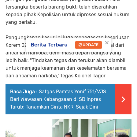
tersangka beserta barang bukti telah diserahkan
kepada pihak Kepolisian untuk diproses sesuai hukum
yang berlaku.
Pengungkapan kasus ini juga menegaskan keseriusan
×
Berita Terbaru
Korem 022/PT dalam menjaga wilayah teritorial dari
UPDATE
ancaman narkoba, demi masa depan bangsa yang
lebih baik. "Tindakan tegas dan terukur akan diambil
untuk menjaga keamanan dan keselamatan bersama
dari ancaman narkoba," tegas Kolonel Tagor
Baca Juga :
Satgas Pamtas Yonif 751/VJS
Beri Wawasan Kebangsaan di SD Inpres
Tarub: Tanamkan Cinta NKRI Sejak Dini