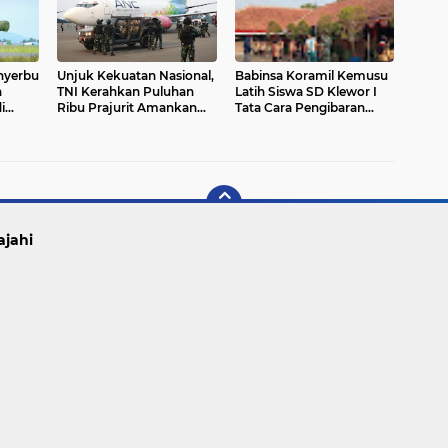
nyerbu
Unjuk Kekuatan Nasional,
Babinsa Koramil Kemusu
n
TNI Kerahkan Puluhan
Latih Siswa SD Klewor I
i
Ribu Prajurit Amankan
Tata Cara Pengibaran
Aset Strategis Bangka–
Bendera Merah Putih
Morowali
ajahi