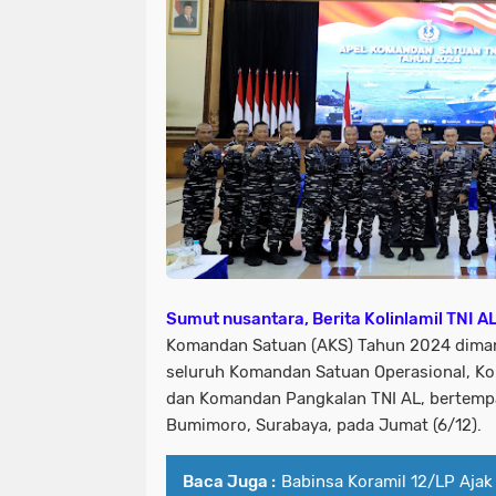
Sumut nusantara, Berita Kolinlamil TNI A
Komandan Satuan (AKS) Tahun 2024 dimana 
seluruh Komandan Satuan Operasional, 
dan Komandan Pangkalan TNI AL, bertemp
Bumimoro, Surabaya, pada Jumat (6/12).
Baca Juga :
Babinsa Koramil 12/LP Ajak