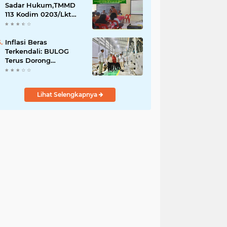
Sadar Hukum,TMMD
113 Kodim 0203/Lkt
Gelar Penyuluhan
Hukum & Kamtibmas
Inflasi Beras
Terkendali: BULOG
Terus Dorong
Perluasan Jaringan
SPHP, Harga Mulai
Turun di Ratusan
Lihat Selengkapnya
Daerah