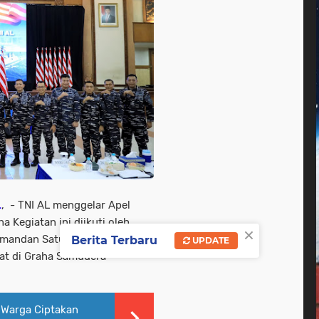
L
, - TNI AL menggelar Apel
Kegiatan ini diikuti oleh
×
Komandan Satuan Pembinaan
Berita Terbaru
UPDATE
at di Graha Samudera
 Warga Ciptakan