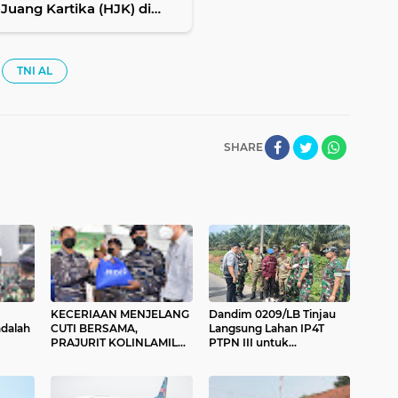
TNI AL
SHARE
KECERIAAN MENJELANG
Dandim 0209/LB Tinjau
adalah
CUTI BERSAMA,
Langsung Lahan IP4T
PRAJURIT KOLINLAMIL
PTPN III untuk
TERIMA SEMBAKO
Pembentukan Yonif TP
956/SBA