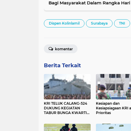
Bagi Masyarakat Dalam Rangka Hari Juang Kartika (HJK) di
Kabupaten Labura
Dispen Kolinlamil
Surabaya
TNI
komentar
Berita Terkait
KRI TELUK CALANG-524
Kesiapan dan
DUKUNG KEGIATAN
Kesiapsiagaan KRI 
TABUR BUNGA KWARTIR
Prioritas
NASIONAL GERAKAN
PRAMUKA