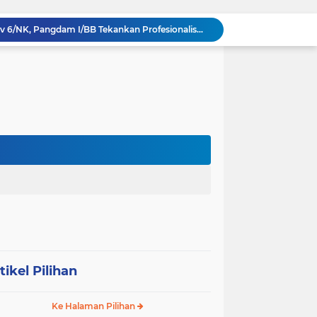
Tinjau UST Pleton Yonkav 6/NK, Pangdam I/BB Tekankan Profesionalisme dan Faktor Keamanan
Tim Gabungan TNI AL Kembali Gagalkan Penyelundupan Satwa Dilindungi dari Atas Kapal Penumpang di Sorong
Dandim 0209/Labuhanbatu Tinjau Hasil Renovasi RTLH Program Karya Bakti TNI Semester I Tahun 2026
Koramil 03/SB Gelar Nobar Kebangsaan Piala Dunia 2026, Jadi Jembatan Silaturahmi
Dorong Prekonomian Warga di Wilayah, Babinsa Koramil 13/AN Gandeng Kaum Ibu ibu Latihan Jahit Menjahit
Danramil 09/NL Hadiri Rapat Persiapan Peringatan HUT ke-81 Kemerdekaan Republik Indonesia
Tanamkan Kedisiplinan Sejak Dini, Babinsa Koramil 08/RP Latih PBB Siswa Baru SMA N 3 Rantau Utara
Dandim 0209/Labuhanbatu, Kapolres, dan Kajari Pererat Sinergitas Lewat Makan Siang Bersama
Dandim 0209/Labuhanbatu Pimpin Rakor Penetapan Kampung Pancasila
Semangat Gotong Royong Terus Dijaga, Babinsa Koramil Ampel Bersama Warga Bersihkan Jalan Desa
tikel Pilihan
Ke Halaman Pilihan