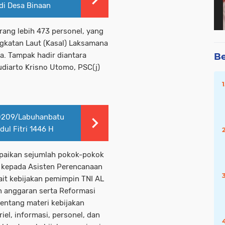
di Desa Binaan
rang lebih 473 personel, yang
ngkatan Laut (Kasal) Laksamana
la. Tampak hadir diantara
Be
udiarto Krisno Utomo, PSC(j)
 0209/Labuhanbatu
ul Fitri 1446 H
paikan sejumlah pokok-pokok
, kepada Asisten Perencanaan
it kebijakan pemimpin TNI AL
an anggaran serta Reformasi
 tentang materi kebijakan
el, informasi, personel, dan