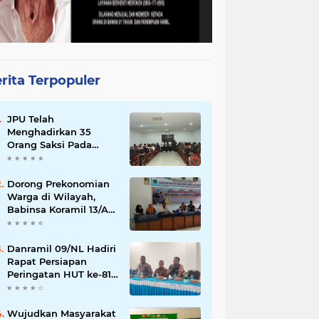
rita Terpopuler
JPU Telah
Menghadirkan 35
Orang Saksi Pada
Persidangan Perkara
Pidana Tanah Mabes
TNI di Jatikarya
Dorong Prekonomian
Warga di Wilayah,
Babinsa Koramil 13/AN
Gandeng Kaum Ibu
ibu Latihan Jahit
Menjahit
Danramil 09/NL Hadiri
Rapat Persiapan
Peringatan HUT ke-81
Kemerdekaan
Republik Indonesia
Wujudkan Masyarakat