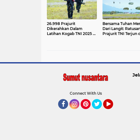
26.998 Prajurit
Bersama Tuhan Me
Dikerahkan Dalam
Dari Langit: Ratusa
Latihan Kogab TNI 2025 di
Prajurit TNI Terjun d
Morowali, Perkuat
Morowali
Pengamanan SDA
Nasional
Jel
Connect With Us
Facebook
Instagram
Pinterest
Twitter
YouTube