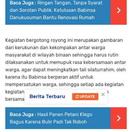
Baca Juga :
Ringan Tangan, Tanpa Syarat
dan Sorotan Publik, Ketulusan Babinsa
Danukusuman Bantu Renovasi Rumah
Kegiatan bergotong royong ini merupakan gambaran
dari kerukunan dan kekompakan antar warga
masyarakat di wilayah binaan sehingga harus rutin
dilaksanakan untuk memupuk rasa kebersamaan antar
warga, agar dapat meningkatkan tali silaturrahim, oleh
karena itu Babinsa berperan aktif untuk
mempersatukan warga, sehingga setiap ada kegiatan
×
kegiatan yang bersifat positif bisa diselesaikan
Berita Terbaru
UPDATE
bersama sama.
Baca Juga :
Hasil Panen Petani Klego
Bagus Karena Bulir Padi Tak Roboh