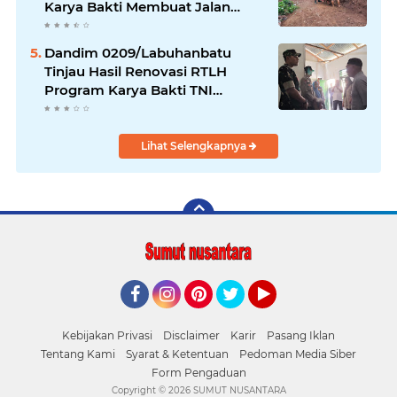
Karya Bakti Membuat Jalan
Usaha Tani Bersama Warga
Dandim 0209/Labuhanbatu
Tinjau Hasil Renovasi RTLH
Program Karya Bakti TNI
Semester I Tahun 2026
Lihat Selengkapnya
Facebook
Instagram
Pinterest
Twitter
YouTube
Kebijakan Privasi
Disclaimer
Karir
Pasang Iklan
Tentang Kami
Syarat & Ketentuan
Pedoman Media Siber
Form Pengaduan
Copyright ©
2026 SUMUT NUSANTARA