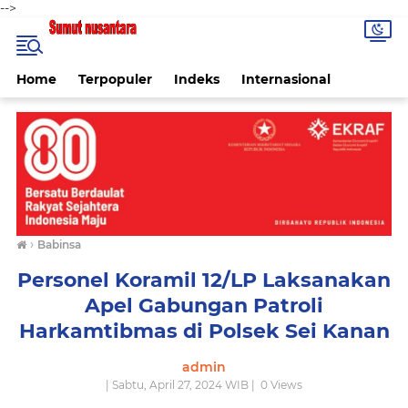
-->
Home
Terpopuler
Indeks
Internasional
›
Babinsa
Personel Koramil 12/LP Laksanakan
Apel Gabungan Patroli
Harkamtibmas di Polsek Sei Kanan
admin
| Sabtu, April 27, 2024 WIB |
0
Views