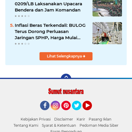
0209/LB Laksanakan Upacara
Bendera dan Jam Komandan
Inflasi Beras Terkendali: BULOG
Terus Dorong Perluasan
Jaringan SPHP, Harga Mulai
Turun di Ratusan Daerah
Lihat Selengkapnya
Facebook
Instagram
Pinterest
Twitter
YouTube
Kebijakan Privasi
Disclaimer
Karir
Pasang Iklan
Tentang Kami
Syarat & Ketentuan
Pedoman Media Siber
Form Pengaduan