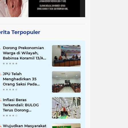
rita Terpopuler
Dorong Prekonomian
Warga di Wilayah,
Babinsa Koramil 13/AN
Gandeng Kaum Ibu
ibu Latihan Jahit
Menjahit
JPU Telah
Menghadirkan 35
Orang Saksi Pada
Persidangan Perkara
Pidana Tanah Mabes
TNI di Jatikarya
Inflasi Beras
Terkendali: BULOG
Terus Dorong
Perluasan Jaringan
SPHP, Harga Mulai
Turun di Ratusan
Wujudkan Masyarakat