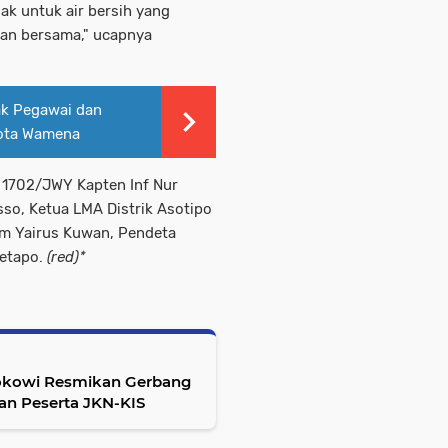
ak untuk air bersih yang
kan bersama," ucapnya
ak Pegawai dan
Kota Wamena
m 1702/JWY Kapten Inf Nur
sso, Ketua LMA Distrik Asotipo
am Yairus Kuwan, Pendeta
Wetapo.
(red)*
okowi Resmikan Gerbang
an Peserta JKN-KIS