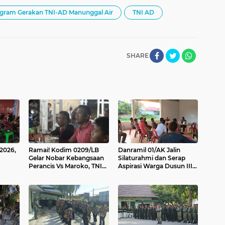
gram Gerakan TNI-AD Manunggal Air
TNI AD
SHARE
 2026,
Ramai! Kodim 0209/LB
Danramil 01/AK Jalin
Gelar Nobar Kebangsaan
Silaturahmi dan Serap
Perancis Vs Maroko, TNI
Aspirasi Warga Dusun III
dan Masyarakat Satu
Jambur
Sorak