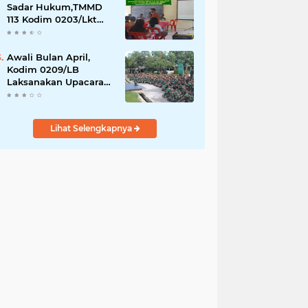
Daerah
Sadar Hukum,TMMD
113 Kodim 0203/Lkt
Gelar Penyuluhan
Hukum & Kamtibmas
Awali Bulan April,
Kodim 0209/LB
Laksanakan Upacara
Bendera dan Jam
Komandan
Lihat Selengkapnya