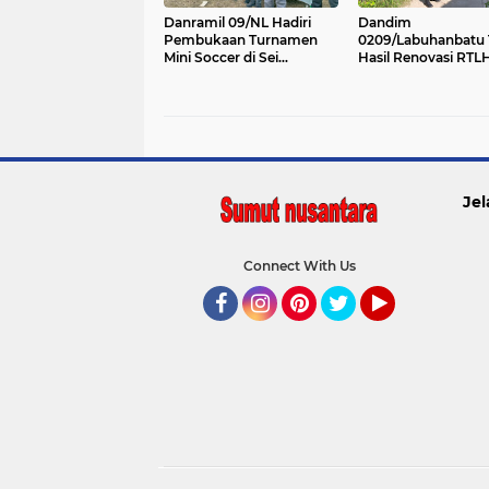
Danramil 09/NL Hadiri
Dandim
Pembukaan Turnamen
0209/Labuhanbatu 
Mini Soccer di Sei
Hasil Renovasi RTL
Tampang, Ajak Pemuda
Program Karya Bakt
Jaga Sportivitas
Semester I Tahun 2
Jel
Connect With Us
Facebook
Instagram
Pinterest
Twitter
YouTube