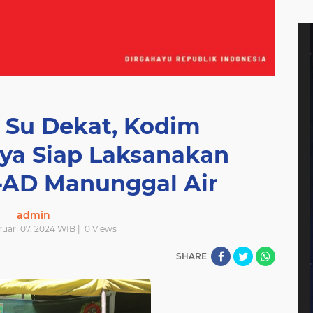
 Su Dekat, Kodim
aya Siap Laksanakan
-AD Manunggal Air
admin
ruari 07, 2024 WIB |
0
Views
SHARE