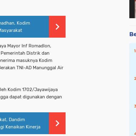
madhan, Kodim
Masyarakat
Be
ya Mayor Inf Romadlon,
Pemerintah Distrik dan
enerima masuknya Kodim
Gerakan TNI-AD Manunggal Air
oleh Kodim 1702/Jayawijaya
ingga dapat digunakan dengan
kat, Dandim
gi Kenaikan Kinerja