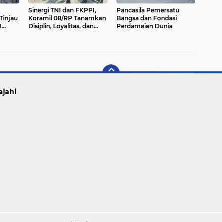
Sinergi TNI dan FKPPI,
Pancasila Pemersatu
Tinjau
Koramil 08/RP Tanamkan
Bangsa dan Fondasi
H
Disiplin, Loyalitas, dan
Perdamaian Dunia
i TNI
Jiwa Korsa
026
ajahi