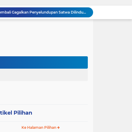
Dandim 0209/Labuhanbatu Tinjau Hasil Renovasi RTLH Program Karya Bakti TNI Semester I Tahun 2026
Koramil 03/SB Gelar Nobar Kebangsaan Piala Dunia 2026, Jadi Jembatan Silaturahmi
Dorong Prekonomian Warga di Wilayah, Babinsa Koramil 13/AN Gandeng Kaum Ibu ibu Latihan Jahit Menjahit
Danramil 09/NL Hadiri Rapat Persiapan Peringatan HUT ke-81 Kemerdekaan Republik Indonesia
Tanamkan Kedisiplinan Sejak Dini, Babinsa Koramil 08/RP Latih PBB Siswa Baru SMA N 3 Rantau Utara
Dandim 0209/Labuhanbatu, Kapolres, dan Kajari Pererat Sinergitas Lewat Makan Siang Bersama
Dandim 0209/Labuhanbatu Pimpin Rakor Penetapan Kampung Pancasila
Semangat Gotong Royong Terus Dijaga, Babinsa Koramil Ampel Bersama Warga Bersihkan Jalan Desa
Tinjau UST Pleton Yonkav 6/NK, Pangdam I/BB Tekankan Profesionalisme dan Faktor Keamanan
Tim Gabungan TNI AL Kembali Gagalkan Penyelundupan Satwa Dilindungi dari Atas Kapal Penumpang di Sorong
tikel Pilihan
Ke Halaman Pilihan