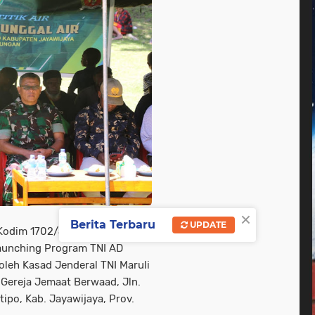
×
Berita Terbaru
UPDATE
Kodim 1702/Jayawijaya Mayor
Launching Program TNI AD
leh Kasad Jenderal TNI Maruli
 Gereja Jemaat Berwaad, Jln.
ipo, Kab. Jayawijaya, Prov.