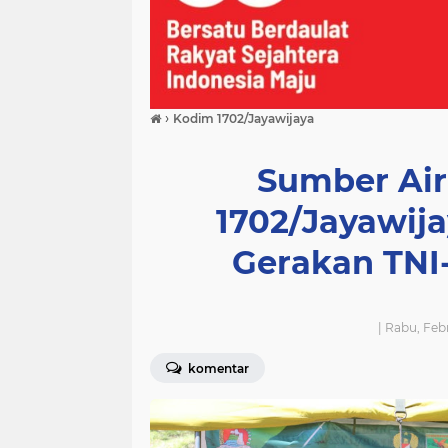
›
Kodim 1702/Jayawijaya
Sumber Air
1702/Jayawij
Gerakan TNI
| Rabu, Feb
komentar