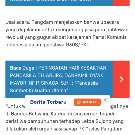
Usai acara, Pangdam menjelaskan bahwa upacara
yang digelar ini untuk mengenang jasa para pahlawan
revolusi yang gugur akibat kekejaman Partai Komunis
Indonesia dalam peristiwa G30S/PKI.
Baca Juga :
PERINGATAN HARI KESAKTIAN
PANCASILA DI LABURA, DANRAMIL 01/AK
MAYOR INF P. SINAGA, S.H., : "Pancasila
Sumber Kekuatan Utama"
×
Berita Terbaru
UPDATE
"Untuk wilayah Sumatera Utara, kita memperingatinya
di Bandar Betsy ini. Karena di sini pernah terjadi
peristiwa pembunuhan terhadap Letda Sujono yang
dilakukan oleh organisasi sayap PKI," jelas Pangdam.