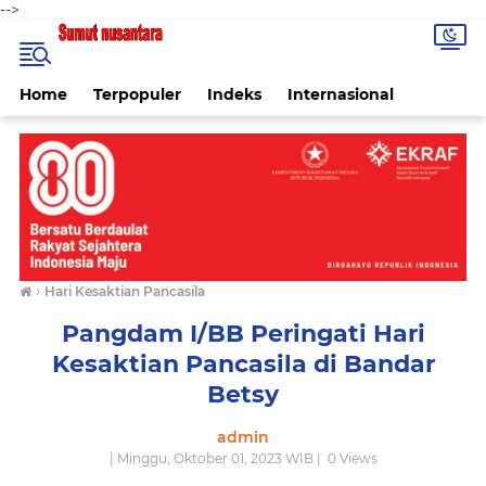
-->
Home
Terpopuler
Indeks
Internasional
›
Hari Kesaktian Pancasila
Pangdam I/BB Peringati Hari
Kesaktian Pancasila di Bandar
Betsy
admin
| Minggu, Oktober 01, 2023 WIB |
0
Views