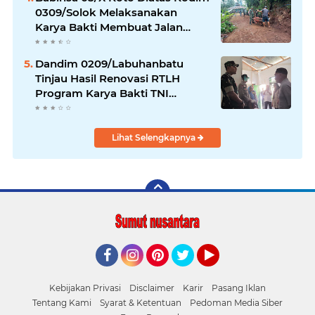
0309/Solok Melaksanakan
Karya Bakti Membuat Jalan
Usaha Tani Bersama Warga
Dandim 0209/Labuhanbatu
Tinjau Hasil Renovasi RTLH
Program Karya Bakti TNI
Semester I Tahun 2026
Lihat Selengkapnya
Facebook
Instagram
Pinterest
Twitter
YouTube
Kebijakan Privasi
Disclaimer
Karir
Pasang Iklan
Tentang Kami
Syarat & Ketentuan
Pedoman Media Siber