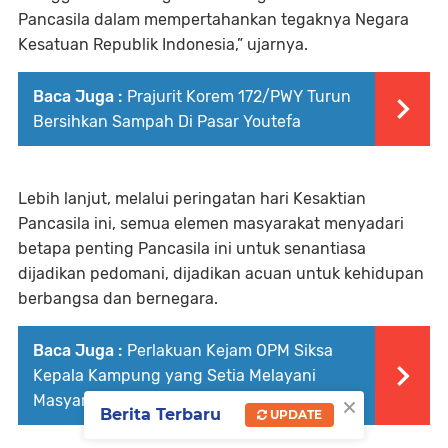
Pancasila dalam mempertahankan tegaknya Negara
Kesatuan Republik Indonesia,” ujarnya.
Baca Juga :
Prajurit Korem 172/PWY Turun
Bersihkan Sampah Di Pasar Youtefa
Lebih lanjut, melalui peringatan hari Kesaktian
Pancasila ini, semua elemen masyarakat menyadari
betapa penting Pancasila ini untuk senantiasa
dijadikan pedomani, dijadikan acuan untuk kehidupan
berbangsa dan bernegara.
Baca Juga :
Perlakuan Kejam OPM Siksa
Kepala Kampung yang Setia Melayani
×
Masyarakat Intan Jaya
Berita Terbaru
UPDATE