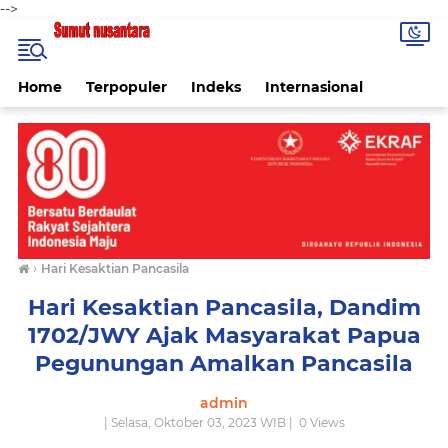
-->
Home
Terpopuler
Indeks
Internasional
›
Hari Kesaktian Pancasila
Hari Kesaktian Pancasila, Dandim
1702/JWY Ajak Masyarakat Papua
Pegunungan Amalkan Pancasila
admin
| Selasa, Oktober 03, 2023 WIB |
0
Views