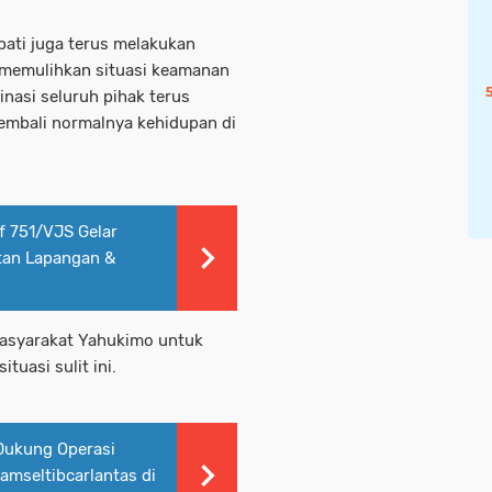
pati juga terus melakukan
 memulihkan situasi keamanan
nasi seluruh pihak terus
embali normalnya kehidupan di
f 751/VJS Gelar
tan Lapangan &
masyarakat Yahukimo untuk
uasi sulit ini.
ukung Operasi
mseltibcarlantas di