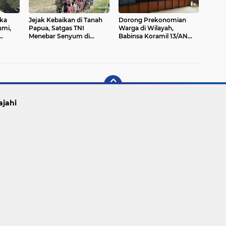
uka
Jejak Kebaikan di Tanah
Dorong Prekonomian
umi,
Papua, Satgas TNI
Warga di Wilayah,
Menebar Senyum di
Babinsa Koramil 13/AN
Kampung Mayuberi yang
Gandeng Kaum Ibu ibu
Terpencil
Latihan Jahit Menjahit
ajahi