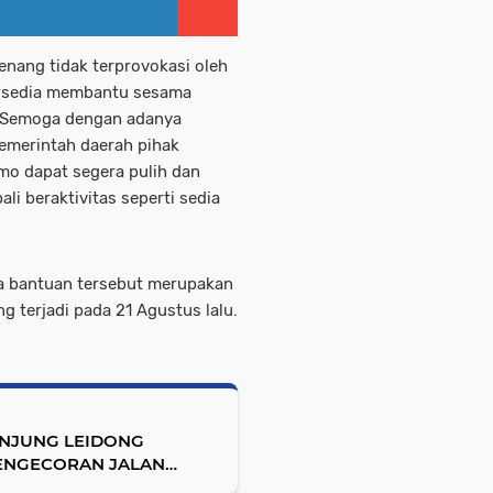
nang tidak terprovokasi oleh
bersedia membantu sesama
. Semoga dengan adanya
emerintah daerah pihak
o dapat segera pulih dan
li beraktivitas seperti sedia
a bantuan tersebut merupakan
 terjadi pada 21 Agustus lalu.
ANJUNG LEIDONG
ENGECORAN JALAN
MPAH DI SALURAN PARIT