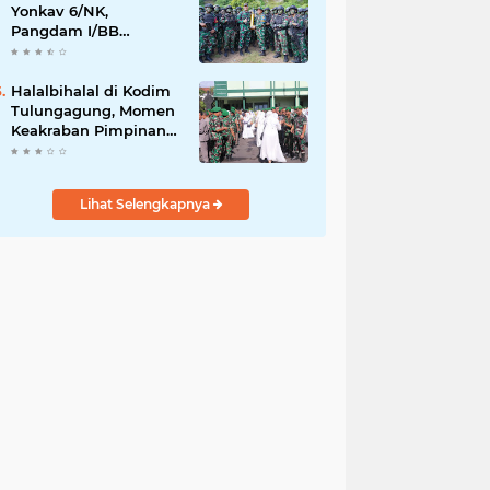
Yonkav 6/NK,
Pangdam I/BB
Tekankan
Profesionalisme dan
Faktor Keamanan
Halalbihalal di Kodim
Tulungagung, Momen
Keakraban Pimpinan
dan Bawahan
Lihat Selengkapnya