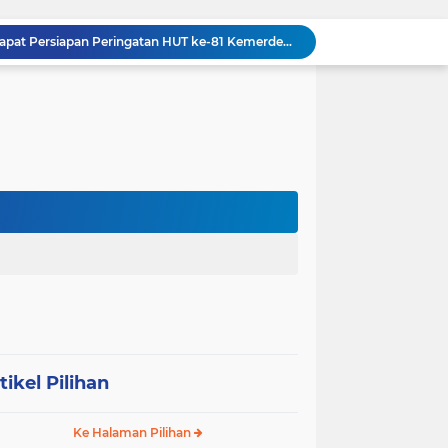
Danramil 09/NL Hadiri Rapat Persiapan Peringatan HUT ke-81 Kemerdekaan Republik Indonesia
Tanamkan Kedisiplinan Sejak Dini, Babinsa Koramil 08/RP Latih PBB Siswa Baru SMA N 3 Rantau Utara
Dandim 0209/Labuhanbatu, Kapolres, dan Kajari Pererat Sinergitas Lewat Makan Siang Bersama
Dandim 0209/Labuhanbatu Pimpin Rakor Penetapan Kampung Pancasila
Semangat Gotong Royong Terus Dijaga, Babinsa Koramil Ampel Bersama Warga Bersihkan Jalan Desa
Tinjau UST Pleton Yonkav 6/NK, Pangdam I/BB Tekankan Profesionalisme dan Faktor Keamanan
Tim Gabungan TNI AL Kembali Gagalkan Penyelundupan Satwa Dilindungi dari Atas Kapal Penumpang di Sorong
Dandim 0209/Labuhanbatu Tinjau Hasil Renovasi RTLH Program Karya Bakti TNI Semester I Tahun 2026
Koramil 03/SB Gelar Nobar Kebangsaan Piala Dunia 2026, Jadi Jembatan Silaturahmi
Dorong Prekonomian Warga di Wilayah, Babinsa Koramil 13/AN Gandeng Kaum Ibu ibu Latihan Jahit Menjahit
tikel Pilihan
Ke Halaman Pilihan