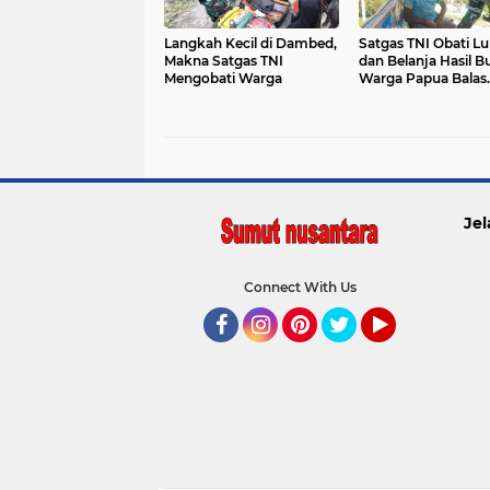
Langkah Kecil di Dambed,
Satgas TNI Obati L
Makna Satgas TNI
dan Belanja Hasil B
Mengobati Warga
Warga Papua Balas
dengan Senyum
Jel
Connect With Us
Facebook
Instagram
Pinterest
Twitter
YouTube