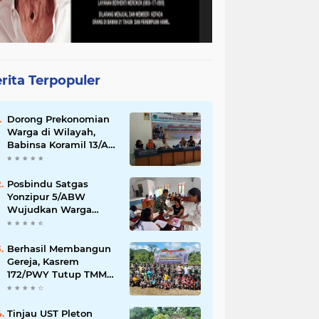
rita Terpopuler
Dorong Prekonomian
Warga di Wilayah,
Babinsa Koramil 13/AN
Gandeng Kaum Ibu
ibu Latihan Jahit
Menjahit
Posbindu Satgas
Yonzipur 5/ABW
Wujudkan Warga
Sehat Hidup Bahagia
Berhasil Membangun
Gereja, Kasrem
172/PWY Tutup TMMD
Ke-120 Di Distrik Airu
Tinjau UST Pleton