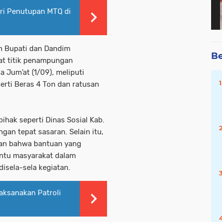
iri Penutupan MTQ di
h Bupati dan Dandim
Be
at titik penampungan
a Jum’at (1/09), meliputi
erti Beras 4 Ton dan ratusan
ihak seperti Dinas Sosial Kab.
an tepat sasaran. Selain itu,
kan bahwa bantuan yang
antu masyarakat dalam
disela-sela kegiatan.
aksanakan Patroli