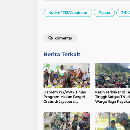
Kodim 1715/Yahukimo
Papua
TNI 
komentar
Berita Terkait
Danrem 172/PWY Tinjau
Kasih Terbakar di T
Program Makan Bergizi
Tinggi: Satgas TNI 
Gratis di Jayapura:
Warga Ilaga Rayak
Dorong Generasi Sehat
Paskah dengan Bak
Menuju Indonesia Emas
Batu
2045