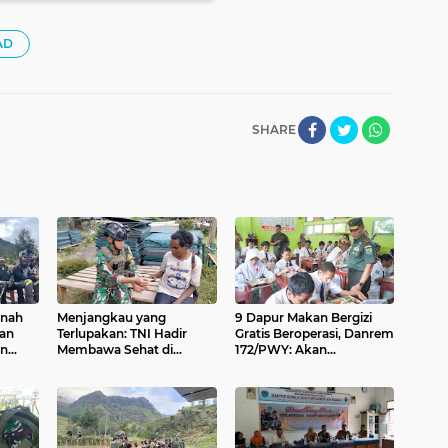
AD
SHARE
anah
Menjangkau yang
9 Dapur Makan Bergizi
dan
Terlupakan: TNI Hadir
Gratis Beroperasi, Danrem
an
Membawa Sehat di
172/PWY: Akan
ar
Pelosok Papua
Bertambah 21 April Nanti
Pegunungan