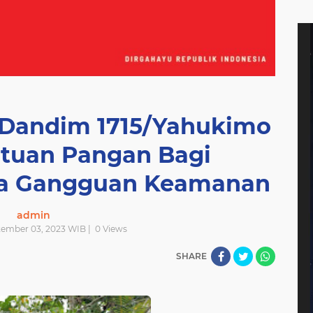
 Dandim 1715/Yahukimo
ntuan Pangan Bagi
ca Gangguan Keamanan
admin
tember 03, 2023 WIB |
0
Views
SHARE