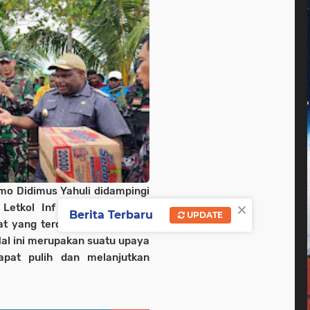
mo Didimus Yahuli didampingi
×
Letkol Inf Tommy Yudistyo
Berita Terbaru
UPDATE
at yang terdampak gangguan
Hal ini merupakan suatu upaya
pat pulih dan melanjutkan