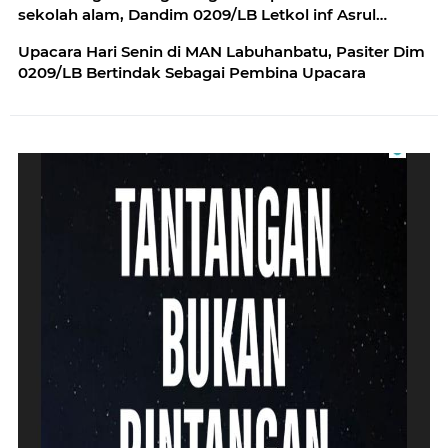
sekolah alam, Dandim 0209/LB Letkol inf Asrul
Kurniawan Harahap, SE, M.Tr (Han) : "Belajar yang
Upacara Hari Senin di MAN Labuhanbatu, Pasiter Dim
baik, patuh dan tunduk kepada orangtua,"
0209/LB Bertindak Sebagai Pembina Upacara