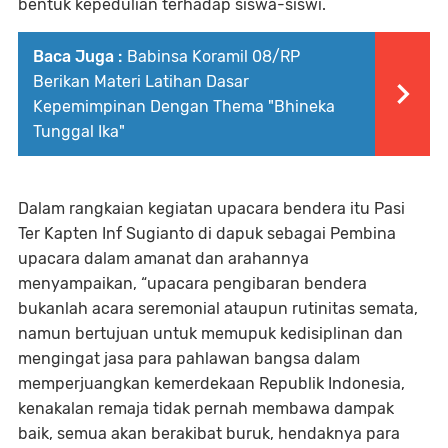
bentuk kepedulian terhadap siswa-siswi.
Baca Juga :
Babinsa Koramil 08/RP
Berikan Materi Latihan Dasar
Kepemimpinan Dengan Thema "Bhineka
Tunggal Ika"
Dalam rangkaian kegiatan upacara bendera itu Pasi
Ter Kapten Inf Sugianto di dapuk sebagai Pembina
upacara dalam amanat dan arahannya
menyampaikan, “upacara pengibaran bendera
bukanlah acara seremonial ataupun rutinitas semata,
namun bertujuan untuk memupuk kedisiplinan dan
mengingat jasa para pahlawan bangsa dalam
memperjuangkan kemerdekaan Republik Indonesia,
kenakalan remaja tidak pernah membawa dampak
baik, semua akan berakibat buruk, hendaknya para