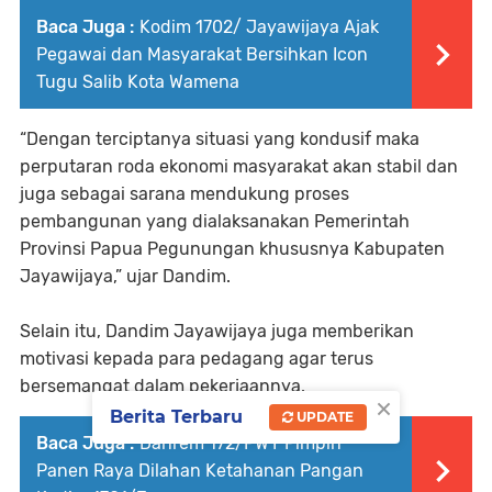
Baca Juga :
Kodim 1702/ Jayawijaya Ajak
Pegawai dan Masyarakat Bersihkan Icon
Tugu Salib Kota Wamena
“Dengan terciptanya situasi yang kondusif maka
perputaran roda ekonomi masyarakat akan stabil dan
juga sebagai sarana mendukung proses
pembangunan yang dialaksanakan Pemerintah
Provinsi Papua Pegunungan khususnya Kabupaten
Jayawijaya,” ujar Dandim.
Selain itu, Dandim Jayawijaya juga memberikan
motivasi kepada para pedagang agar terus
bersemangat dalam pekerjaannya.
×
Berita Terbaru
UPDATE
Baca Juga :
Danrem 172/PWY Pimpin
Panen Raya Dilahan Ketahanan Pangan