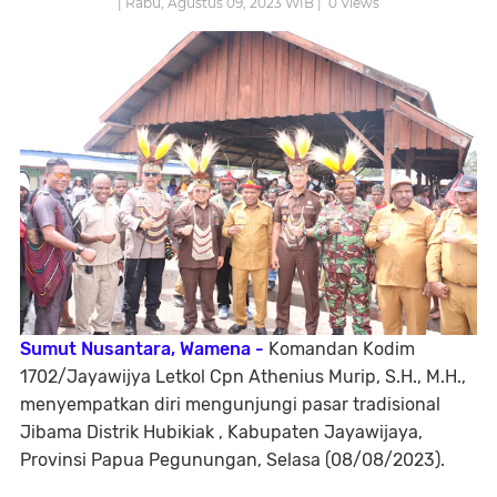
| Rabu, Agustus 09, 2023 WIB |
0
Views
Sumut Nusantara, Wamena -
Komandan Kodim
1702/Jayawijya Letkol Cpn Athenius Murip, S.H., M.H.,
menyempatkan diri mengunjungi pasar tradisional
Jibama Distrik Hubikiak , Kabupaten Jayawijaya,
Provinsi Papua Pegunungan, Selasa (08/08/2023).