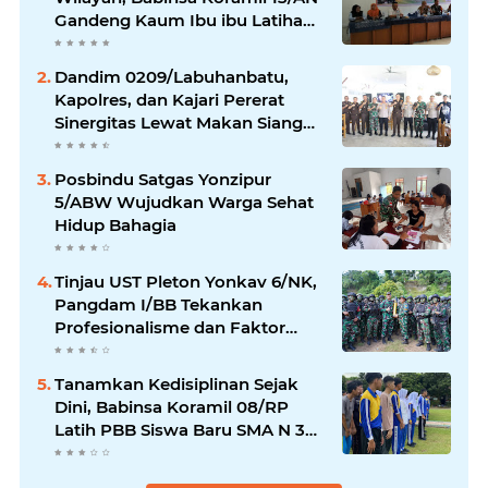
Gandeng Kaum Ibu ibu Latihan
Jahit Menjahit
Dandim 0209/Labuhanbatu,
Kapolres, dan Kajari Pererat
Sinergitas Lewat Makan Siang
Bersama
Posbindu Satgas Yonzipur
5/ABW Wujudkan Warga Sehat
Hidup Bahagia
Tinjau UST Pleton Yonkav 6/NK,
Pangdam I/BB Tekankan
Profesionalisme dan Faktor
Keamanan
Tanamkan Kedisiplinan Sejak
Dini, Babinsa Koramil 08/RP
Latih PBB Siswa Baru SMA N 3
Rantau Utara