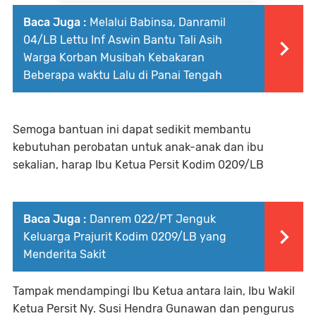
Baca Juga :
Melalui Babinsa, Danramil
04/LB Lettu Inf Aswin Bantu Tali Asih
Warga Korban Musibah Kebakaran
Beberapa waktu Lalu di Panai Tengah
Semoga bantuan ini dapat sedikit membantu
kebutuhan perobatan untuk anak-anak dan ibu
sekalian, harap Ibu Ketua Persit Kodim 0209/LB
Baca Juga :
Danrem 022/PT Jenguk
Keluarga Prajurit Kodim 0209/LB yang
Menderita Sakit
Tampak mendampingi Ibu Ketua antara lain, Ibu Wakil
Ketua Persit Ny. Susi Hendra Gunawan dan pengurus