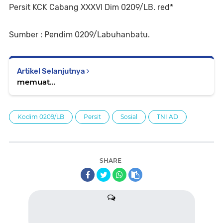
Persit KCK Cabang XXXVI Dim 0209/LB. red*
Sumber : Pendim 0209/Labuhanbatu.
Artikel Selanjutnya
memuat...
Kodim 0209/LB
Persit
Sosial
TNI AD
SHARE