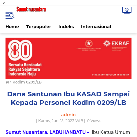
-->
Home
Terpopuler
Indeks
Internasional
›
Kodim 0209/LB
Dana Santunan Ibu KASAD Sampai
Kepada Personel Kodim 0209/LB
admin
| Kamis, Juni 15, 2023 WIB |
0
Views
Sumut Nusantara, LABUHANBATU -
Ibu Ketua Umum