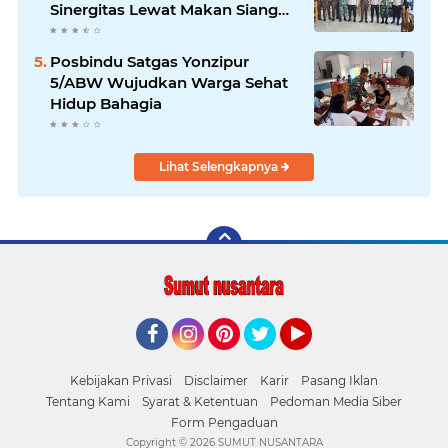
Sinergitas Lewat Makan Siang
Bersama
Posbindu Satgas Yonzipur
5/ABW Wujudkan Warga Sehat
Hidup Bahagia
Lihat Selengkapnya
Facebook
Instagram
Pinterest
Twitter
YouTube
Kebijakan Privasi
Disclaimer
Karir
Pasang Iklan
Tentang Kami
Syarat & Ketentuan
Pedoman Media Siber
Form Pengaduan
Copyright ©
2026 SUMUT NUSANTARA