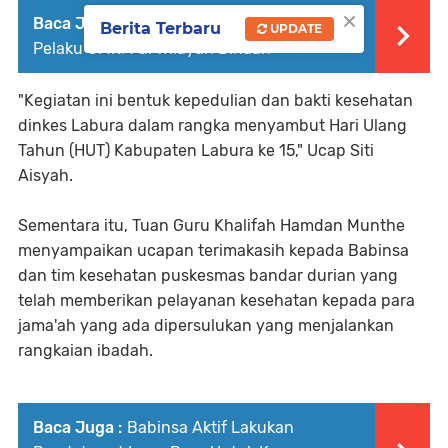
×
Baca Juga :
Babinsa Kratonan datangi
Berita Terbaru
UPDATE
Pelaku UMKM di Wilayah Binaan
"Kegiatan ini bentuk kepedulian dan bakti kesehatan
dinkes Labura dalam rangka menyambut Hari Ulang
Tahun (HUT) Kabupaten Labura ke 15," Ucap Siti
Aisyah.
Sementara itu, Tuan Guru Khalifah Hamdan Munthe
menyampaikan ucapan terimakasih kepada Babinsa
dan tim kesehatan puskesmas bandar durian yang
telah memberikan pelayanan kesehatan kepada para
jama'ah yang ada dipersulukan yang menjalankan
rangkaian ibadah.
Baca Juga :
Babinsa Aktif Lakukan