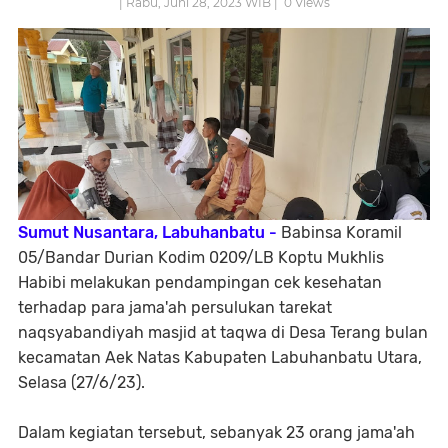
| Rabu, Juni 28, 2023 WIB |
0
Views
Sumut Nusantara, Labuhanbatu -
Babinsa Koramil
05/Bandar Durian Kodim 0209/LB Koptu Mukhlis
Habibi melakukan pendampingan cek kesehatan
terhadap para jama'ah persulukan tarekat
naqsyabandiyah masjid at taqwa di Desa Terang bulan
kecamatan Aek Natas Kabupaten Labuhanbatu Utara,
Selasa (27/6/23).
Dalam kegiatan tersebut, sebanyak 23 orang jama'ah