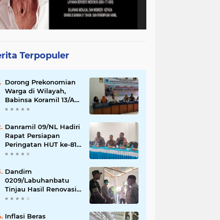
rita Terpopuler
Dorong Prekonomian
Warga di Wilayah,
Babinsa Koramil 13/AN
Gandeng Kaum Ibu
ibu Latihan Jahit
Menjahit
Danramil 09/NL Hadiri
Rapat Persiapan
Peringatan HUT ke-81
Kemerdekaan
Republik Indonesia
Dandim
0209/Labuhanbatu
Tinjau Hasil Renovasi
RTLH Program Karya
Bakti TNI Semester I
Tahun 2026
Inflasi Beras