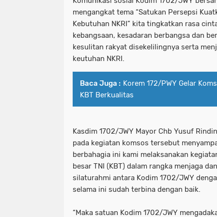
Komunikasi sosial Kodim 1702/JWY bersama
mengangkat tema “Satukan Persepsi Kuatk
Kebutuhan NKRI” kita tingkatkan rasa cint
kebangsaan, kesadaran berbangsa dan b
kesulitan rakyat disekelilingnya serta m
keutuhan NKRI.
Baca Juga :
Korem 172/PWY Gelar Kom
KBT Berkualitas
Kasdim 1702/JWY Mayor Chb Yusuf Rindi
pada kegiatan komsos tersebut menyampa
berbahagia ini kami melaksanakan kegiat
besar TNI (KBT) dalam rangka menjaga da
silaturahmi antara Kodim 1702/JWY denga
selama ini sudah terbina dengan baik.
“Maka satuan Kodim 1702/JWY mengadaka