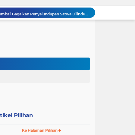
Tim Gabungan TNI AL Kembali Gagalkan Penyelundupan Satwa Dilindungi dari Atas Kapal Penumpang di Sorong
Dandim 0209/Labuhanbatu Tinjau Hasil Renovasi RTLH Program Karya Bakti TNI Semester I Tahun 2026
Koramil 03/SB Gelar Nobar Kebangsaan Piala Dunia 2026, Jadi Jembatan Silaturahmi
Dorong Prekonomian Warga di Wilayah, Babinsa Koramil 13/AN Gandeng Kaum Ibu ibu Latihan Jahit Menjahit
Danramil 09/NL Hadiri Rapat Persiapan Peringatan HUT ke-81 Kemerdekaan Republik Indonesia
Tanamkan Kedisiplinan Sejak Dini, Babinsa Koramil 08/RP Latih PBB Siswa Baru SMA N 3 Rantau Utara
Dandim 0209/Labuhanbatu, Kapolres, dan Kajari Pererat Sinergitas Lewat Makan Siang Bersama
Dandim 0209/Labuhanbatu Pimpin Rakor Penetapan Kampung Pancasila
Semangat Gotong Royong Terus Dijaga, Babinsa Koramil Ampel Bersama Warga Bersihkan Jalan Desa
Tinjau UST Pleton Yonkav 6/NK, Pangdam I/BB Tekankan Profesionalisme dan Faktor Keamanan
tikel Pilihan
Ke Halaman Pilihan