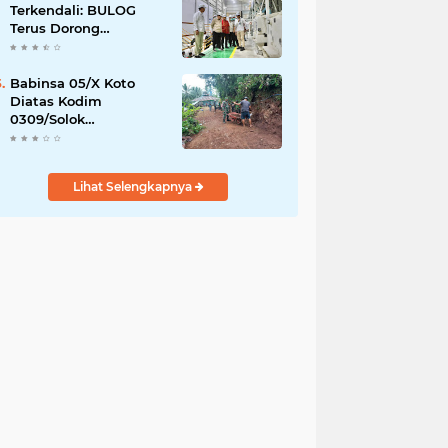
Terkendali: BULOG
Terus Dorong
Perluasan Jaringan
SPHP, Harga Mulai
Turun di Ratusan
Babinsa 05/X Koto
Daerah
Diatas Kodim
0309/Solok
Melaksanakan Karya
Bakti Membuat Jalan
Usaha Tani Bersama
Lihat Selengkapnya
Warga