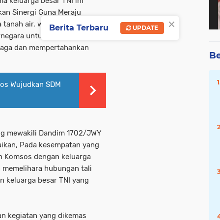
 keluarga besar TNI ini
an Sinergi Guna Meraju
×
a tanah air, wawaan
Berita Terbaru
UPDATE
ernegara untuk membantu
enjaga dan mempertahankan
Be
sos Wujudkan SDM
ng mewakili Dandim 1702/JWY
ikan, Pada kesempatan yang
an Komsos dengan keluarga
n memelihara hubungan tali
n keluarga besar TNI yang
n kegiatan yang dikemas