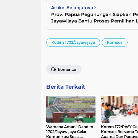
Artikel Selanjutnya
Prov. Papua Pegunungan Siapkan 
Jayawijaya Bantu Proses Pemilihan 
Kodim 1702/Jayawijaya
Komsos
komentar
Berita Terkait
Wamena Aman!! Dandim
Korem 172/PWY Gel
1702/Jayawijaya Gelar
Komsos Bersama T
Komunikasi Sosial
Agama Dan Paguy