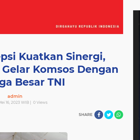
psi Kuatkan Sinergi,
 Gelar Komsos Dengan
ga Besar TNI
admin
 Mei 16, 2023 WIB |
0
Views
SHARE