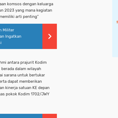
raan komsos dengan keluarga
un 2023 yang mana kegiatan
emiliki arti penting”
 Militer
an Ingatkan
i
hmi antara prajurit Kodim
 berada dalam wilayah
ai sarana untuk bertukar
serta dapat memberikan
n kinerja satuan KE depan
gas pokok Kodim 1702/JWY