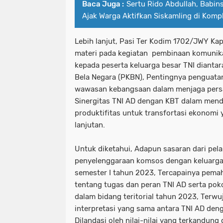
Baca Juga :
Sertu Rido Abdullah, Babin
Ajak Warga Aktifkan Siskamling di Komp
Lebih lanjut, Pasi Ter Kodim 1702/JWY Kap
materi pada kegiatan pembinaan komunika
kepada peserta keluarga besar TNI dianta
Bela Negara (PKBN), Pentingnya penguatan
wawasan kebangsaan dalam menjaga persa
Sinergitas TNI AD dengan KBT dalam men
produktifitas untuk transfortasi ekonomi 
lanjutan.
Untuk diketahui, Adapun sasaran dari pel
penyelenggaraan komsos dengan keluarga
semester I tahun 2023, Tercapainya pema
tentang tugas dan peran TNI AD serta pok
dalam bidang teritorial tahun 2023, Terwu
interpretasi yang sama antara TNI AD den
Dilandasi oleh nilai-nilai yang terkandun