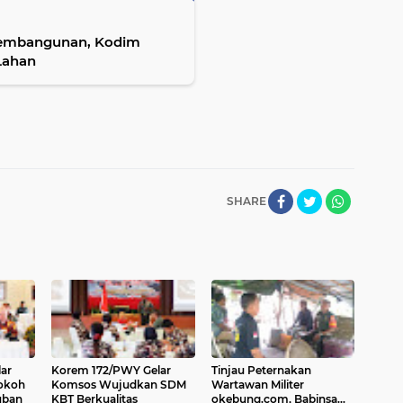
Pembangunan, Kodim
Lahan
SHARE
ar
Korem 172/PWY Gelar
Tinjau Peternakan
okoh
Komsos Wujudkan SDM
Wartawan Militer
uban
KBT Berkualitas
okebung.com, Babinsa