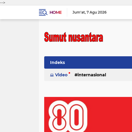
-->
HOME
Jum'at
7 Agu 2026
Indeks
Video
internasional