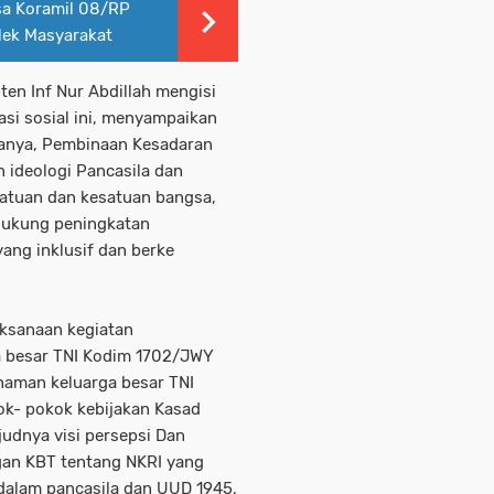
sa Koramil 08/RP
lek Masyarakat
ten Inf Nur Abdillah mengisi
si sosial ini, menyampaikan
ranya, Pembinaan Kesadaran
 ideologi Pancasila dan
tuan dan kesatuan bangsa,
dukung peningkatan
yang inklusif dan berke
aksanaan kegiatan
 besar TNI Kodim 1702/JWY
haman keluarga besar TNI
ok- pokok kebijakan Kasad
judnya visi persepsi Dan
gan KBT tentang NKRI yang
g dalam pancasila dan UUD 1945,