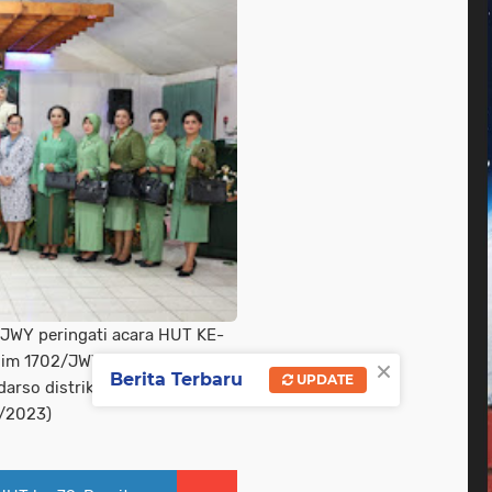
JWY peringati acara HUT KE-
×
dim 1702/JWY, Bertempat di
Berita Terbaru
UPDATE
darso distrik wamena kab
4/2023)