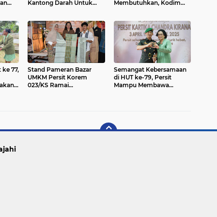
kan
Kantong Darah Untuk
Membutuhkan, Kodim
PMI
1702/Jayawijaya Gelar
Donor Darah Peringati
HUT Persit Ke 78
 ke 77,
Stand Pameran Bazar
Semangat Kebersamaan
UMKM Persit Korem
di HUT ke-79, Persit
nakan
023/KS Ramai
Mampu Membawa
Makam
Pengunjung
Dampak Positif
ajahi