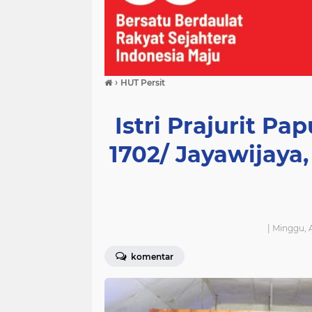
›
HUT Persit
Istri Prajurit 
1702/ Jayawijaya
| Minggu, 
komentar