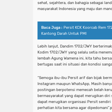
sehat, sejahtera, dan bahagia sebagai la
masyarakat Indonesia yang maju dan mand
Baca Juga :
Persit KCK Koorcab Rem 1
Kantong Darah Untuk PMI
Lebih lanjut, Dandim 1702/JWY berterimak
Kodim 1702/JWY yang selalu setia menema
lembah Agung Wamena ini, kita tahu bers
bertugas saat ini situasi dan kondisi sanga
“Semoga ibu-ibu Persit arif dan bijak berm
Instagram maupun WhatsApp, Masih banya
postingan berpotensi memecah belah keru
bermasyarakat yang dapat merugikan diri s
dapat merugikan organisasi Persit sendiri
perhatian kita bersama agar dipedomani”.