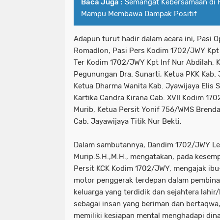
Baca Juga :
Semangat Kebersamaan di H
Mampu Membawa Dampak Positif
Adapun turut hadir dalam acara ini, Pasi
Romadlon, Pasi Pers Kodim 1702/JWY Kpt I
Ter Kodim 1702/JWY Kpt Inf Nur Abdilah, 
Pegunungan Dra. Sunarti, Ketua PKK Kab. 
Ketua Dharma Wanita Kab. Jyawijaya Elis 
Kartika Candra Kirana Cab. XVII Kodim 170
Murib, Ketua Persit Yonif 756/WMS Brenda
Cab. Jayawijaya Titik Nur Bekti.
Dalam sambutannya, Dandim 1702/JWY Le
Murip.S.H.,M.H., mengatakan, pada kesemp
Persit KCK Kodim 1702/JWY, mengajak ibu-
motor penggerak terdepan dalam pembinaa
keluarga yang terdidik dan sejahtera lahi
sebagai insan yang beriman dan bertaqwa
memiliki kesiapan mental menghadapi din