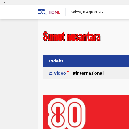
-->
HOME
Sabtu
8 Agu 2026
Indeks
Video
internasional