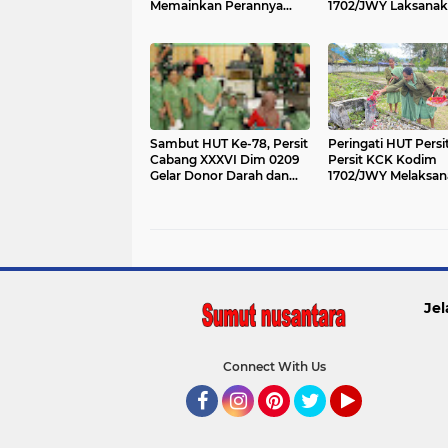
Memainkan Perannya
1702/JWY Laksana
Sebagai Pendamping
Ziarah Ke TMP
Suami Dan Ibu Rumah
Tangga"
Sambut HUT Ke-78, Persit
Peringati HUT Persit
Cabang XXXVI Dim 0209
Persit KCK Kodim
Gelar Donor Darah dan
1702/JWY Melaksa
Pemberian Tali Asih
Ziarah ke Taman 
Pahlawan
Jel
Connect With Us
Facebook
Instagram
Pinterest
Twitter
YouTube