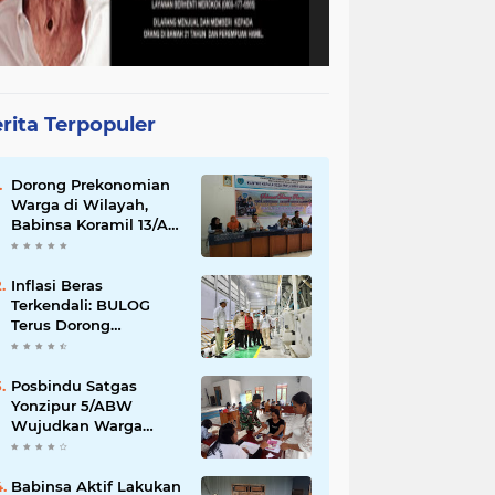
rita Terpopuler
Dorong Prekonomian
Warga di Wilayah,
Babinsa Koramil 13/AN
Gandeng Kaum Ibu
ibu Latihan Jahit
Menjahit
Inflasi Beras
Terkendali: BULOG
Terus Dorong
Perluasan Jaringan
SPHP, Harga Mulai
Turun di Ratusan
Posbindu Satgas
Daerah
Yonzipur 5/ABW
Wujudkan Warga
Sehat Hidup Bahagia
Babinsa Aktif Lakukan