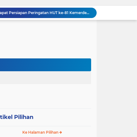
Danramil 09/NL Hadiri Rapat Persiapan Peringatan HUT ke-81 Kemerdekaan Republik Indonesia
Tanamkan Kedisiplinan Sejak Dini, Babinsa Koramil 08/RP Latih PBB Siswa Baru SMA N 3 Rantau Utara
Dandim 0209/Labuhanbatu, Kapolres, dan Kajari Pererat Sinergitas Lewat Makan Siang Bersama
Dandim 0209/Labuhanbatu Pimpin Rakor Penetapan Kampung Pancasila
Semangat Gotong Royong Terus Dijaga, Babinsa Koramil Ampel Bersama Warga Bersihkan Jalan Desa
Tinjau UST Pleton Yonkav 6/NK, Pangdam I/BB Tekankan Profesionalisme dan Faktor Keamanan
Tim Gabungan TNI AL Kembali Gagalkan Penyelundupan Satwa Dilindungi dari Atas Kapal Penumpang di Sorong
Dandim 0209/Labuhanbatu Tinjau Hasil Renovasi RTLH Program Karya Bakti TNI Semester I Tahun 2026
Koramil 03/SB Gelar Nobar Kebangsaan Piala Dunia 2026, Jadi Jembatan Silaturahmi
Dorong Prekonomian Warga di Wilayah, Babinsa Koramil 13/AN Gandeng Kaum Ibu ibu Latihan Jahit Menjahit
tikel Pilihan
Ke Halaman Pilihan