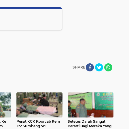
SHARE
t Ke
Persit KCK Koorcab Rem
Setetes Darah Sangat
im
172 Sumbang 519
Berarti Bagi Mereka Yang