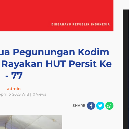
Papua Pegunungan Kodim
, Rayakan HUT Persit Ke
- 77
admin
April 16, 2023 WIB |
0
Views
SHARE