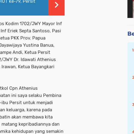
UT ke-79, Persit
 Ops Kodim 1702/JWY Mayor Inf
nf Eriek Septa Santoso, Pasi
Be
Ketua PKK Prov. Papua
Jayawijaya Yustina Banua,
Sampe Andi, Ketua Persit
2/JWY Dr. Idawati Athenius
 Irawan, Ketua Bayangkari
tkol Cpn Athenius
atan ini saya selaku Pembina
ibu Persit untuk menjadi
n keluarga, karena pada
r/batin akan membawa kita
, matang kepribadiannya dan
amika kehidupan yang semakin