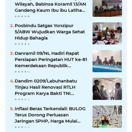
Wilayah, Babinsa Koramil 13/AN
Gandeng Kaum Ibu ibu Latihan
Jahit Menjahit
Posbindu Satgas Yonzipur
5/ABW Wujudkan Warga Sehat
Hidup Bahagia
Danramil 09/NL Hadiri Rapat
Persiapan Peringatan HUT ke-81
Kemerdekaan Republik
Indonesia
Dandim 0209/Labuhanbatu
Tinjau Hasil Renovasi RTLH
Program Karya Bakti TNI
Semester I Tahun 2026
Inflasi Beras Terkendali: BULOG
Terus Dorong Perluasan
Jaringan SPHP, Harga Mulai
Turun di Ratusan Daerah