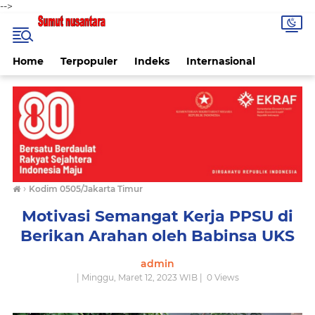
-->
Home
Terpopuler
Indeks
Internasional
›
Kodim 0505/Jakarta Timur
Motivasi Semangat Kerja PPSU di
Berikan Arahan oleh Babinsa UKS
admin
| Minggu, Maret 12, 2023 WIB |
0
Views