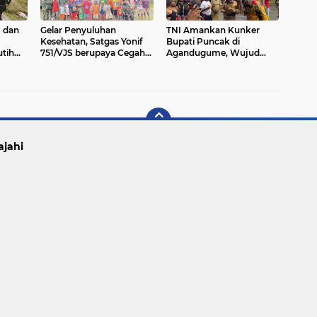
 dan
Gelar Penyuluhan
TNI Amankan Kunker
Kesehatan, Satgas Yonif
Bupati Puncak di
tih
751/VJS berupaya Cegah
Agandugume, Wujud
san
Penyakit Menular dan
Sinergi untuk Pelayanan
Jaga Lingkungan Bersih
Masyarakat
ajahi