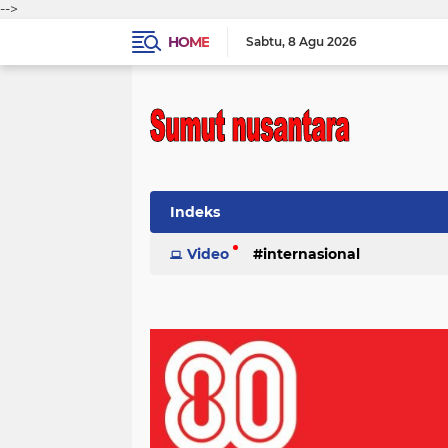
-->
HOME
Sabtu
8 Agu 2026
Indeks
Video
internasional