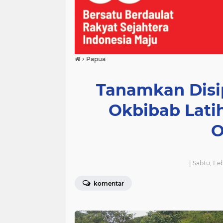
›
Papua
Tanamkan Disip
Okbibab Lati
O
| Sabtu, Fe
komentar