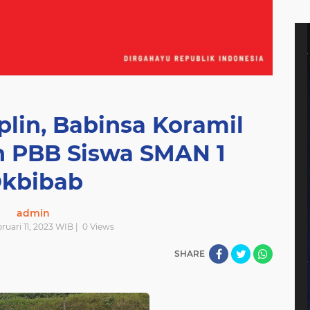
lin, Babinsa Koramil
h PBB Siswa SMAN 1
kbibab
admin
bruari 11, 2023 WIB |
0
Views
SHARE