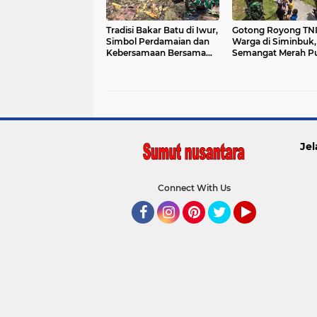
Tradisi Bakar Batu di Iwur,
Gotong Royong TNI
Simbol Perdamaian dan
Warga di Siminbuk,
Kebersamaan Bersama
Semangat Merah Pu
TNI
Berkibar di Perbata
Papua
Jel
Connect With Us
Facebook
Instagram
Pinterest
Twitter
YouTube