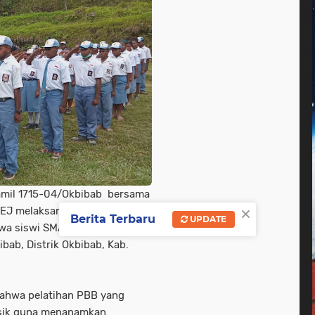
amil 1715-04/Okbibab bersama
×
EJ melaksanakan pelatihan
Berita Terbaru
UPDATE
wa siswi SMA 1 Okbibab,
bab, Distrik Okbibab, Kab.
ahwa pelatihan PBB yang
fisik guna menanamkan