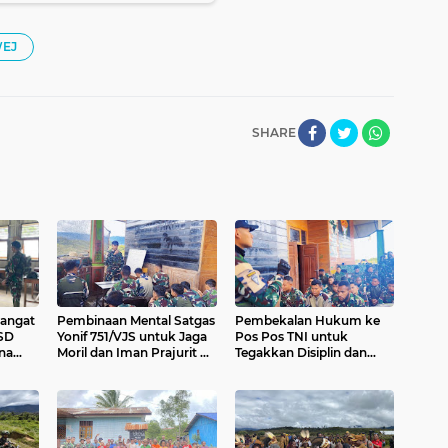
WEJ
SHARE
angat
Pembinaan Mental Satgas
Pembekalan Hukum ke
 SD
Yonif 751/VJS untuk Jaga
Pos Pos TNI untuk
na
Moril dan Iman Prajurit di
Tegakkan Disiplin dan
eriaan
Perbatasan
Waspada Hadapi
Ancaman di Wilayah
Perbatasan RI-PNG