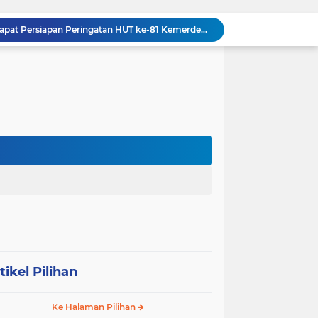
Danramil 09/NL Hadiri Rapat Persiapan Peringatan HUT ke-81 Kemerdekaan Republik Indonesia
Tanamkan Kedisiplinan Sejak Dini, Babinsa Koramil 08/RP Latih PBB Siswa Baru SMA N 3 Rantau Utara
Dandim 0209/Labuhanbatu, Kapolres, dan Kajari Pererat Sinergitas Lewat Makan Siang Bersama
Dandim 0209/Labuhanbatu Pimpin Rakor Penetapan Kampung Pancasila
Semangat Gotong Royong Terus Dijaga, Babinsa Koramil Ampel Bersama Warga Bersihkan Jalan Desa
Tinjau UST Pleton Yonkav 6/NK, Pangdam I/BB Tekankan Profesionalisme dan Faktor Keamanan
Tim Gabungan TNI AL Kembali Gagalkan Penyelundupan Satwa Dilindungi dari Atas Kapal Penumpang di Sorong
Dandim 0209/Labuhanbatu Tinjau Hasil Renovasi RTLH Program Karya Bakti TNI Semester I Tahun 2026
Koramil 03/SB Gelar Nobar Kebangsaan Piala Dunia 2026, Jadi Jembatan Silaturahmi
Dorong Prekonomian Warga di Wilayah, Babinsa Koramil 13/AN Gandeng Kaum Ibu ibu Latihan Jahit Menjahit
tikel Pilihan
Ke Halaman Pilihan