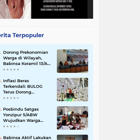
rita Terpopuler
Dorong Prekonomian
Warga di Wilayah,
Babinsa Koramil 13/AN
Gandeng Kaum Ibu
ibu Latihan Jahit
Menjahit
Inflasi Beras
Terkendali: BULOG
Terus Dorong
Perluasan Jaringan
SPHP, Harga Mulai
Turun di Ratusan
Posbindu Satgas
Daerah
Yonzipur 5/ABW
Wujudkan Warga
Sehat Hidup Bahagia
Babinsa Aktif Lakukan