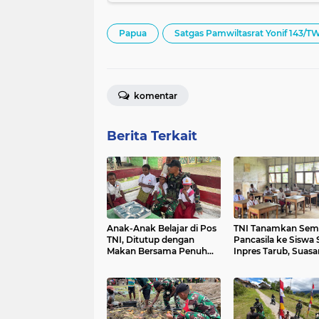
Papua
Satgas Pamwiltasrat Yonif 143/T
komentar
Berita Terkait
Anak-Anak Belajar di Pos
TNI Tanamkan Sem
TNI, Ditutup dengan
Pancasila ke Siswa
Makan Bersama Penuh
Inpres Tarub, Suasa
Keceriaan
Sekolah Penuh Kec