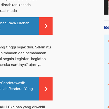
 diarahkan kepada
erasi muda.
nen Raya Dilahan
Be
a
g tinggi sejak dini. Selain itu,
an himbauan dan pemahaman
i segala kegiatan-kegiatan
reka nantinya,” ujarnya.
I/Cenderawasih
alah Jenderal Yang
N 1 Okbibab yang diwakili