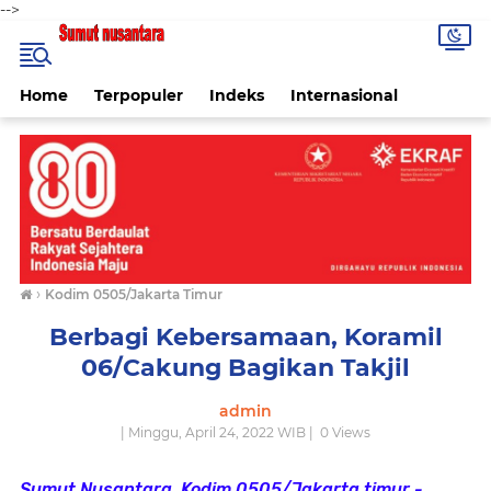
-->
Home
Terpopuler
Indeks
Internasional
›
Kodim 0505/Jakarta Timur
Berbagi Kebersamaan, Koramil
06/Cakung Bagikan Takjil
admin
| Minggu, April 24, 2022 WIB |
0
Views
Sumut Nusantara, Kodim 0505/Jakarta timur -