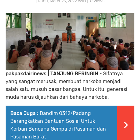
| Rabu, Maret 23, 2022 WIB |
0
Views
pakpakdairinews | TANJUNG BERINGIN
- Sifatnya
yang sangat merusak, membuat narkoba menjadi
salah satu musuh besar bangsa. Untuk itu, generasi
muda harus dijauhkan dari bahaya narkoba.
Baca Juga :
Dandim 0312/Padang
Berangkatkan Bantuan Sosial Untuk
Korban Bencana Gempa di Pasaman dan
Pasaman Barat