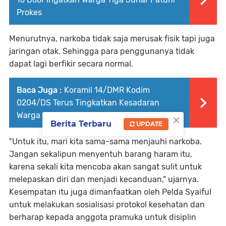
Prokes
Menurutnya, narkoba tidak saja merusak fisik tapi juga
jaringan otak. Sehingga para penggunanya tidak
dapat lagi berfikir secara normal.
Baca Juga :
Koramil 14/DMR Kodim
0204/DS Terus Tingkatkan Kesadaran
×
Warga Dolok Merawan Terhadap Prokes
Berita Terbaru
UPDATE
"Untuk itu, mari kita sama-sama menjauhi narkoba.
Jangan sekalipun menyentuh barang haram itu,
karena sekali kita mencoba akan sangat sulit untuk
melepaskan diri dan menjadi kecanduan," ujarnya.
Kesempatan itu juga dimanfaatkan oleh Pelda Syaiful
untuk melakukan sosialisasi protokol kesehatan dan
berharap kepada anggota pramuka untuk disiplin